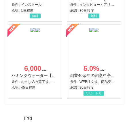
条件 : インストール
条件 : インタビューヒアリング完了
承認 : 1日程度
承認 : 30日程度
無料
無料
6,000
5.0
%
ハミングウォーター【販売代理店】
創業40余年の割烹料亭千賀監修【おせちの千賀屋】おもてなし参道本店
条件 : お申し込み完了後、決済登録完了と1ヶ月以内のサーバー初回設置。
条件 : WEB注文後、商品受け取り+入金確認時点
承認 : 45日程度
承認 : 30日程度
リピート可
[PR]