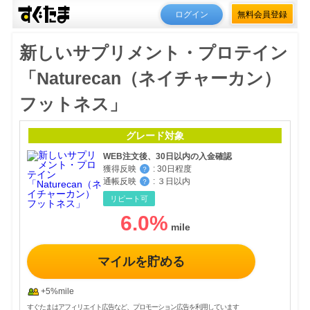
ログイン
無料会員登録
新しいサプリメント・プロテイン
「Naturecan（ネイチャーカン）
フットネス」
グレード対象
WEB注文後、30日以内の入金確認
獲得反映
:
30日程度
？
通帳反映
:
３日以内
？
リピート可
6.0
%
マイルを貯める
+5%mile
すぐたまはアフィリエイト広告など、プロモーション広告を利用しています