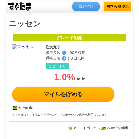
ログイン
無料会員登録
ニッセン
グレード対象
注文完了
獲得反映
:
90日程度
？
通帳反映
:
３日以内
？
リピート可
1.0
%
マイルを貯める
+5%mile
すぐたまはアフィリエイト広告など、プロモーション広告を利用しています
グレードボーナス
友達紹介報酬