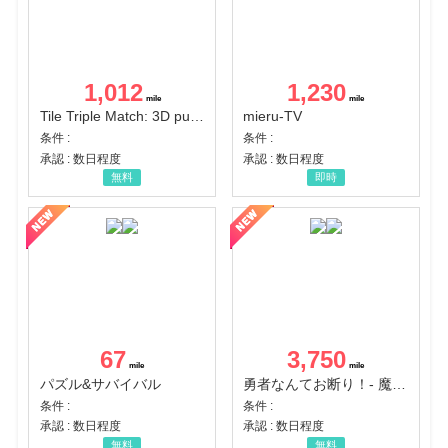
1,012
1,230
Tile Triple Match: 3D puzzle
mieru-TV
条件 :
条件 :
承認 : 数日程度
承認 : 数日程度
無料
即時
67
3,750
パズル&サバイバル
勇者なんてお断り！- 魔王の力で異世界征服
条件 :
条件 :
承認 : 数日程度
承認 : 数日程度
無料
無料