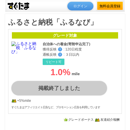
ログイン
無料会員登録
ふるさと納税「ふるなび」
グレード対象
自治体への着金(寄附申込完了)
獲得反映
:
120日程度
？
通帳反映
:
３日以内
？
リピート可
1.0
%
掲載終了しました
+5%mile
すぐたまはアフィリエイト広告など、プロモーション広告を利用しています
グレードボーナス
友達紹介報酬