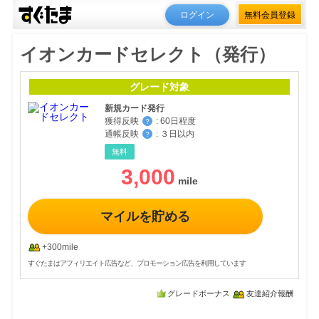
ログイン
無料会員登録
イオンカードセレクト（発行）
グレード対象
新規カード発行
獲得反映
:
60日程度
？
通帳反映
:
３日以内
？
無料
3,000
マイルを貯める
+300mile
すぐたまはアフィリエイト広告など、プロモーション広告を利用しています
グレードボーナス
友達紹介報酬