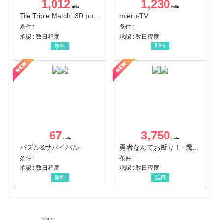
1,012
1,230
Tile Triple Match: 3D puzzle
mieru-TV
条件 :
条件 :
承認 : 数日程度
承認 : 数日程度
無料
即時
67
3,750
パズル&サバイバル
勇者なんてお断り！- 魔王の力で異世界征服
条件 :
条件 :
承認 : 数日程度
承認 : 数日程度
無料
無料