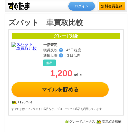
ログイン
無料会員登録
ズバット 車買取比較
グレード対象
一括査定
獲得反映
:
45日程度
？
通帳反映
:
３日以内
？
無料
1,200
マイルを貯める
+120mile
すぐたまはアフィリエイト広告など、プロモーション広告を利用しています
グレードボーナス
友達紹介報酬