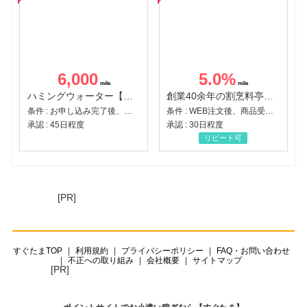
6,000
5.0
%
ハミングウォーター【販売代理店】
創業40余年の割烹料亭千賀監修【おせちの千賀屋】おもてなし参道本店
条件 : お申し込み完了後、決済登録完了と1ヶ月以内のサーバー初回設置。
条件 : WEB注文後、商品受け取り+入金確認時点
承認 : 45日程度
承認 : 30日程度
リピート可
[PR]
すぐたまTOP
利用規約
プライバシーポリシー
FAQ・お問い合わせ
不正への取り組み
会社概要
サイトマップ
[PR]