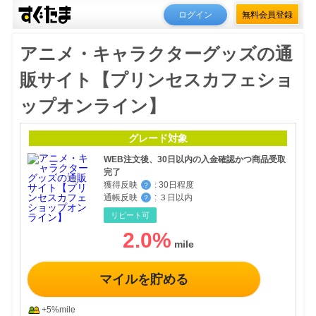
ログイン
無料会員登録
アニメ・キャラクターグッズの通
販サイト【プリンセスカフェショ
ップオンライン】
グレード対象
WEB注文後、30日以内の入金確認かつ商品受取
完了
獲得反映
:
30日程度
？
通帳反映
:
３日以内
？
リピート可
2.0
%
マイルを貯める
+5%mile