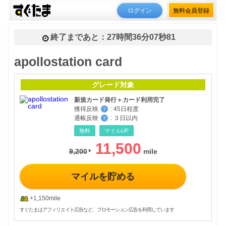
ログイン
無料会員登録
終了まであと：
27時間36分07秒59
apollostation card
グレード対象
新規カード発行＋カード利用完了
獲得反映
:
45日程度
？
通帳反映
:
３日以内
？
無料
マイルUP
11,500
9,200
マイルを貯める
+1,150mile
すぐたまはアフィリエイト広告など、プロモーション広告を利用しています