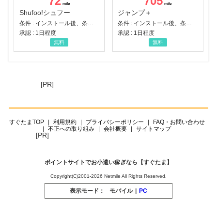
72
705
Shufoo!シュフー
ジャンプ＋
条件 : インストール後、条件達成
条件 : インストール後、条件達成
承認 : 1日程度
承認 : 1日程度
無料
無料
[PR]
すぐたまTOP
利用規約
プライバシーポリシー
FAQ・お問い合わせ
不正への取り組み
会社概要
サイトマップ
[PR]
ポイントサイトでお小遣い稼ぎなら【すぐたま】
Copyright(C)2001-2026 Netmile All Rights Reserved.
表示モード：
モバイル
|
PC