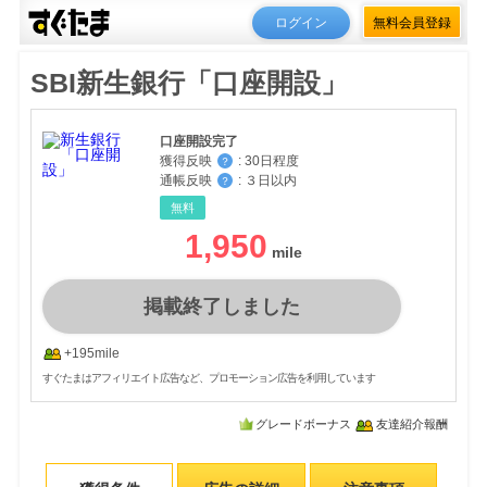
ログイン
無料会員登録
SBI新生銀行「口座開設」
口座開設完了
獲得反映
:
30日程度
？
通帳反映
:
３日以内
？
無料
1,950
掲載終了しました
+195mile
すぐたまはアフィリエイト広告など、プロモーション広告を利用しています
グレードボーナス
友達紹介報酬