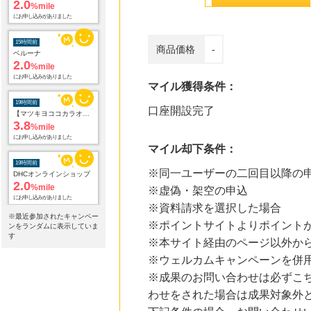
にお申し込みがありました
15時間前
ベルーナ
商品価格
-
2.0
%mile
にお申し込みがありました
マイル獲得条件：
19時間前
【マツキヨココカラオンラインストア】マツモトキヨシ・ココカラファイン公式通販サイト
口座開設完了
3.8
%mile
にお申し込みがありました
マイル却下条件：
19時間前
DHCオンラインショップ
※同一ユーザーの二回目以降の
2.0
%mile
※虚偽・架空の申込
にお申し込みがありました
※資料請求を選択した場合
19時間前
※最近参加されたキャンペー
※ポイントサイトよりポイント
ンをランダムに表示していま
国内最大級の総合電子書籍ストア ブックライブ
3.0
す
%mile
※本サイト経由のページ以外か
にお申し込みがありました
※ウェルカムキャンペーンを併
※成果のお問い合わせは必ずこ
19時間前
Yahoo!ショッピング
わせをされた場合は成果対象外
2.0
%mile
にお申し込みがありました