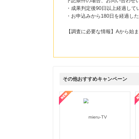
下記条件の場合、お問い合わせ
・成果判定後90日以上経過して
19時間前
・お申込みから180日を経過し
adidas Online Shop（アディダスオンラインショップ）
1.0
%mile
にお申し込みがありました
【調査に必要な情報】Aから始
19時間前
電子貸本Renta!
14.0
%mile
にお申し込みがありました
2時間前
＠ｃｏｓｍｅ ｓｈｏｐｐｉｎｇ
3.0
%mile
その他おすすめキャンペーン
にお申し込みがありました
13時間前
ni】妊活期のための葉酸サプリ
【LOJEL公式サイト】スーツケース・バッグ
【ロデオドライブ】創業70
楽天ブックス
1.0
%mile
にお申し込みがありました