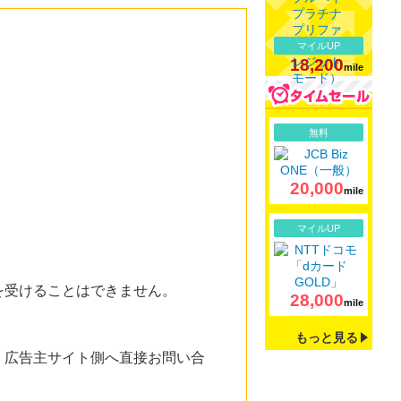
マイルUP
18,200
mile
詳細
無料
20,000
mile
詳細
マイルUP
を受けることはできません。
28,000
mile
もっと見る
。広告主サイト側へ直接お問い合