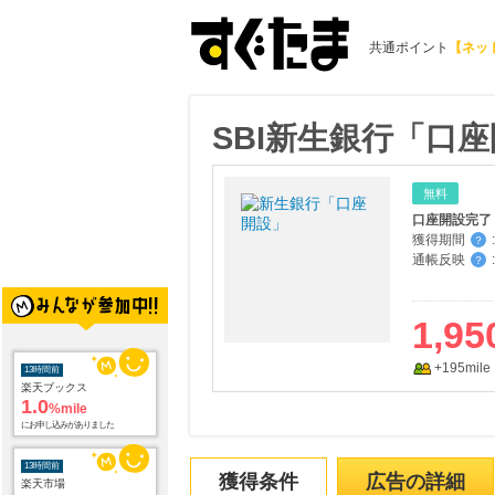
共通ポイント
【ネッ
SBI新生銀行「口
無料
口座開設完了
獲得期間
:
？
通帳反映
:
？
1,95
13時間前
+195mile
楽天ブックス
1.0
%mile
にお申し込みがありました
13時間前
楽天市場
獲得条件
広告の詳細
2.0
%mile