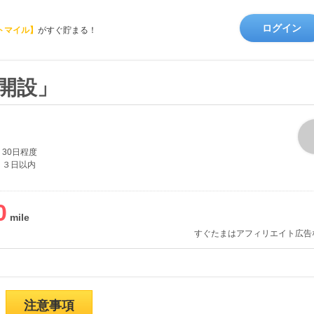
ログイン
トマイル】
がすぐ貯まる！
座開設」
30日程度
３日以内
0
すぐたまはアフィリエイト広告
注意事項