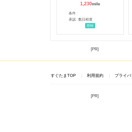
1,230
条件 :
承認 : 数日程度
即時
[PR]
すぐたまTOP
利用規約
プライバ
[PR]