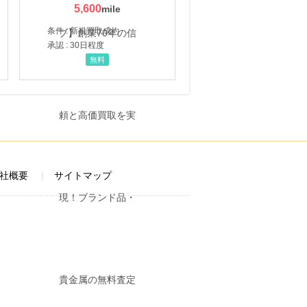
5,600
条件 : 新規買取成約
承認 : 30日程度
無料
社概要
サイトマップ