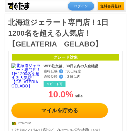
ログイン
無料会員登録
北海道ジェラート専門店！1日
1200名を超える人気店！
【GELATERIA GELABO】
グレード対象
WEB注文後、30日以内の入金確認
獲得反映
:
30日程度
？
通帳反映
:
３日以内
？
リピート可
10.0
%
マイルを貯める
+5%mile
すぐたまはアフィリエイト広告など、プロモーション広告を利用しています