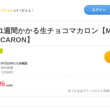
ログイン
トマイル】
がすぐ貯まる！
1週間かかる生チョコマカロン【MA
ACARON】
象
、30日以内の入金確認
30日程度
３日以内
%
すぐたまはアフィリエイト広告