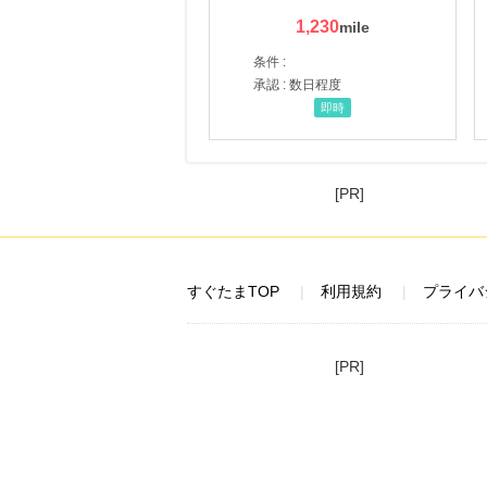
1,230
条件 :
承認 : 数日程度
即時
[PR]
すぐたまTOP
利用規約
プライバ
[PR]