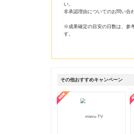
い。
にお申し込みがありました
非承認理由についてのお問い合
22時間前
楽天ブックス
1.0
%mile
※成果確定の目安の日数は、参
にお申し込みがありました
す。
22時間前
楽天市場
2.0
%mile
にお申し込みがありました
3時間前
ピザハットオンライン
3.0
%mile
その他おすすめキャンペーン
にお申し込みがありました
4時間前
ni】妊活期のための葉酸サプリ
【LOJEL公式サイト】スーツケース・バッグ
【ロデオドライブ】創業70
ホットペッパーグルメ
100
mile
にお申し込みがありました