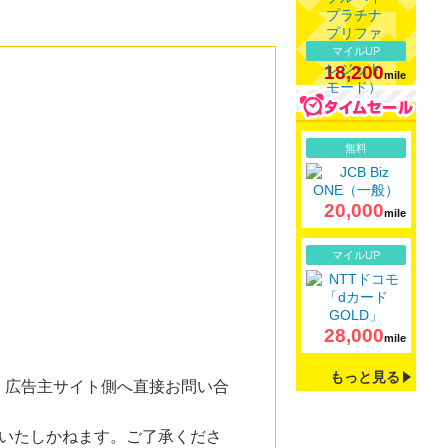
マイルUP
18,200
mile
詳細
無料
20,000
mile
詳細
マイルUP
28,000
mile
もっと見る
。広告主サイト側へ直接お問い合
いたしかねます。ご了承くださ