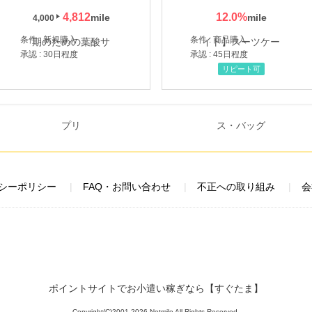
4,812
12.0
%
4,000
条件 : 新規購入
条件 : 商品購入
承認 : 30日程度
承認 : 45日程度
リピート可
シーポリシー
FAQ・お問い合わせ
不正への取り組み
会
ポイントサイトでお小遣い稼ぎなら【すぐたま】
Copyright(C)2001-2026 Netmile All Rights Reserved.