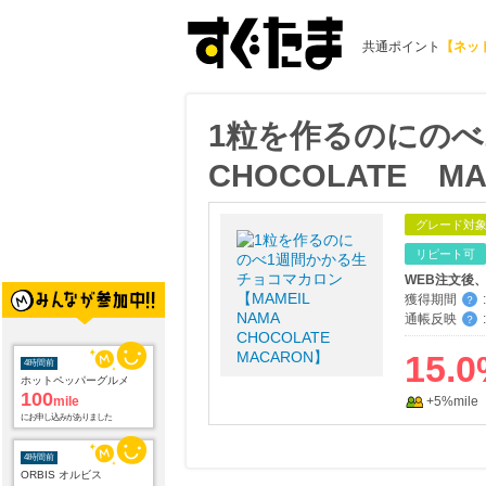
共通ポイント
【ネッ
1粒を作るのにのべ
CHOCOLATE M
グレード対
リピート可
WEB注文後
獲得期間
:
？
通帳反映
:
？
15.0
4時間前
ホットペッパーグルメ
100
mile
+5%mile
にお申し込みがありました
4時間前
ORBIS オルビス