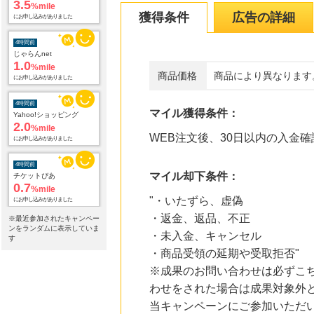
3.5
%mile
獲得条件
広告の詳細
にお申し込みがありました
4時間前
じゃらんnet
1.0
%mile
商品価格
商品により異なります
にお申し込みがありました
4時間前
マイル獲得条件：
Yahoo!ショッピング
2.0
%mile
WEB注文後、30日以内の入金確
にお申し込みがありました
4時間前
マイル却下条件：
チケットぴあ
0.7
%mile
"・いたずら、虚偽
にお申し込みがありました
・返金、返品、不正
※最近参加されたキャンペー
7時間前
ンをランダムに表示していま
・未入金、キャンセル
ブックオフオンライン販売
す
3.0
%mile
・商品受領の延期や受取拒否"
にお申し込みがありました
※成果のお問い合わせは必ずこ
わせをされた場合は成果対象外
9時間前
ニッセン
当キャンペーンにご参加いただ
1.0
%mile