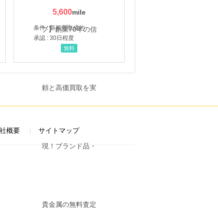
5,600
条件 : 新規買取成約
承認 : 30日程度
無料
社概要
サイトマップ