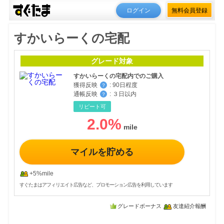
ログイン
無料会員登録
すかいらーくの宅配
グレード対象
すかいらーくの宅配内でのご購入
獲得反映
:
90日程度
？
通帳反映
:
３日以内
？
リピート可
2.0
%
マイルを貯める
+5%mile
すぐたまはアフィリエイト広告など、プロモーション広告を利用しています
グレードボーナス
友達紹介報酬