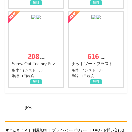
無料
無料
208
616
Screw Out Factory Puzzle 3D（経験値バーのマイルストーンを5にする（ユーザーレベル5に到達する））（Android）
ナットソートブラスト：カラーパズル（チャレンジ11完了）（Android）
条件 : インストール
条件 : インストール
承認 : 1日程度
承認 : 1日程度
無料
無料
[PR]
すぐたまTOP
利用規約
プライバシーポリシー
FAQ・お問い合わせ