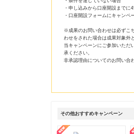
・条件を達していない場合
HMV & BOOKS online
3.0
%mile
・申し込みから口座開設までに4
にお申し込みがありました
・口座開設フォームにキャンペ
24時間前
着圧レギンスの進化版！脚をグッと引き締め細く長く魅せる！【slimuse】
※成果のお問い合わせは必ずこ
1,600
mile
わせをされた場合は成果対象外
にお申し込みがありました
当キャンペーンにご参加いただ
6時間前
承ください。
Joshin webショップ
1.0
%mile
非承認理由についてのお問い合
にお申し込みがありました
6時間前
Qoo10
3.0
%mile
にお申し込みがありました
その他おすすめキャンペーン
式サイト】スーツケース・バッグ
【ロデオドライブ】創業70年の信頼と高価買取を実現！ブランド品
【ファビウス公式EC】すべて