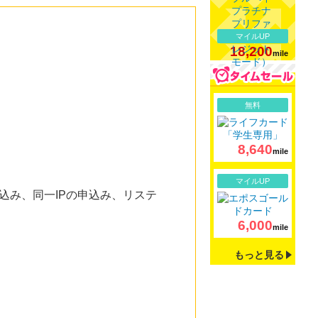
マイルUP
18,200
mile
詳細
無料
8,640
mile
詳細
マイルUP
込み、同一IPの申込み、リステ
6,000
mile
もっと見る