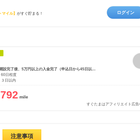
ログイン
トマイル】
がすぐ貯まる！
象
証券口座新規開設完了後、5万円以上の入金完了（申込日から45日以内）
60日程度
３日以内
,792
すぐたまはアフィリエイト広告
注意事項