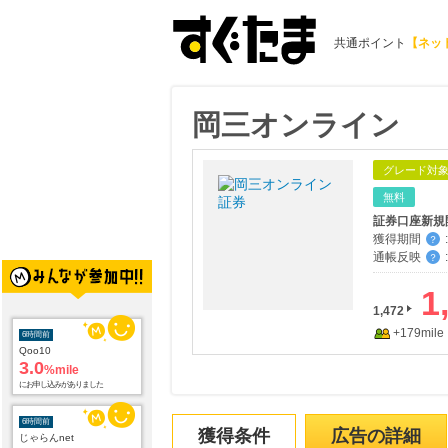
共通ポイント
【ネッ
岡三オンライン
グレード対
無料
獲得期間
:
？
通帳反映
:
？
6時間前
Qoo10
1
3.0
%mile
1,472
にお申し込みがありました
+179mile
6時間前
じゃらんnet
1.0
%mile
にお申し込みがありました
獲得条件
広告の詳細
8時間前