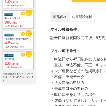
楽天インサイト
800
mile
にお申し込みがありました
商品価格
口座開設無料
15時間前
Rakuten Fashion(楽天ファッション)
4.5
%mile
マイル獲得条件：
にお申し込みがありました
証券口座新規開設完了後、5万円
23時間前
楽天市場
2.0
%mile
マイル却下条件：
にお申し込みがありました
・申込日から45日以内に入金を
23時間前
・重複、申込不備、不正、キャン
楽天ブックス
1.0
%mile
ィング違反などその他掲載条件
にお申し込みがありました
※最近参加されたキャンペー
・不備、重複データ
ンをランダムに表示していま
す
・法人口座の申込み
23時間前
楽天２４
・未成年口座の申込み
1.0
%mile
・既に口座をお持ちの場合
にお申し込みがありました
・虚偽（なりすまし）、いたず
24時間前