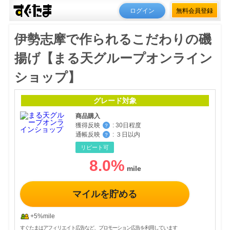
ログイン
無料会員登録
伊勢志摩で作られるこだわりの磯
揚げ【まる天グループオンライン
ショップ】
グレード対象
商品購入
獲得反映
:
30日程度
？
通帳反映
:
３日以内
？
リピート可
8.0
%
マイルを貯める
+5%mile
すぐたまはアフィリエイト広告など、プロモーション広告を利用しています