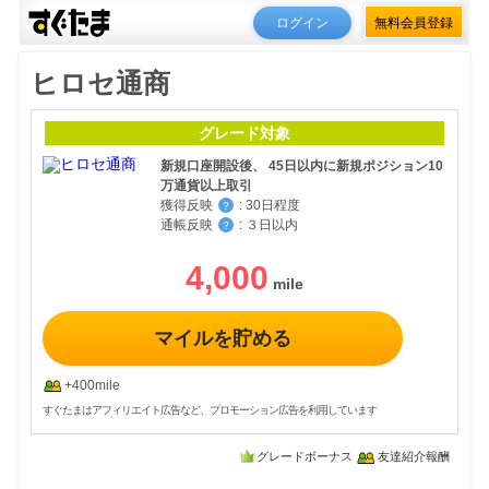
ログイン
無料会員登録
ヒロセ通商
グレード対象
新規口座開設後、 45日以内に新規ポジション10
万通貨以上取引
獲得反映
:
30日程度
？
通帳反映
:
３日以内
？
4,000
マイルを貯める
+400mile
すぐたまはアフィリエイト広告など、プロモーション広告を利用しています
グレードボーナス
友達紹介報酬