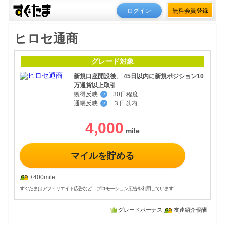
ログイン
無料会員登録
ヒロセ通商
グレード対象
新規口座開設後、 45日以内に新規ポジション10
万通貨以上取引
獲得反映
:
30日程度
？
通帳反映
:
３日以内
？
4,000
マイルを貯める
+400mile
すぐたまはアフィリエイト広告など、プロモーション広告を利用しています
グレードボーナス
友達紹介報酬