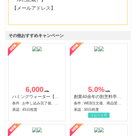
【メールアドレス】
その他おすすめキャンペーン
6,000
5.0
%
ハミングウォーター【販売代理店】
創業40余年の割烹料亭千賀監修【おせちの千賀屋】おもてなし参道本店
条件 : お申し込み完了後、決済登録完了と1ヶ月以内のサーバー初回設置。
条件 : WEB注文後、商品受け取り+入金確認時点
承認 : 45日程度
承認 : 30日程度
リピート可