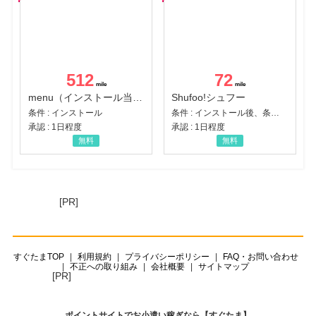
512
72
menu（インストール当日に指定のクーポンコード経由で1,500円（税込）以上の初回注文完了）（Android）
Shufoo!シュフー
条件 : インストール
条件 : インストール後、条件達成
承認 : 1日程度
承認 : 1日程度
無料
無料
[PR]
すぐたまTOP
利用規約
プライバシーポリシー
FAQ・お問い合わせ
不正への取り組み
会社概要
サイトマップ
[PR]
ポイントサイトでお小遣い稼ぎなら【すぐたま】