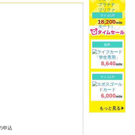
マイルUP
18,200
mile
詳細
無料
8,640
mile
詳細
マイルUP
6,000
mile
もっと見る
の申込