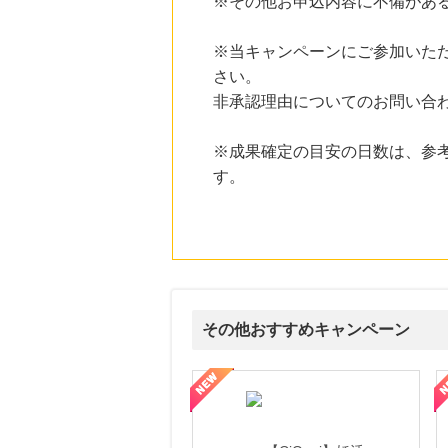
※その他お申込内容に不備があ
15時間前
※当キャンペーンにご参加いた
ブックオフオンライン販売
3.0
%mile
さい。
にお申し込みがありました
非承認理由についてのお問い合
15時間前
ブックオフオンライン買取
※成果確定の目安の日数は、参
5.0
%mile
にお申し込みがありました
す。
6時間前
楽天市場
2.0
%mile
にお申し込みがありました
11時間前
創業60年の老舗クリーニング店が贈る【宅配ふとんクリーニングリナビス】
800
その他おすすめキャンペーン
mile
にお申し込みがありました
式サイト】スーツケース・バッグ
【ロデオドライブ】創業70年の信頼と高価買取を実現！ブランド品
【ファビウス公式EC】すべて