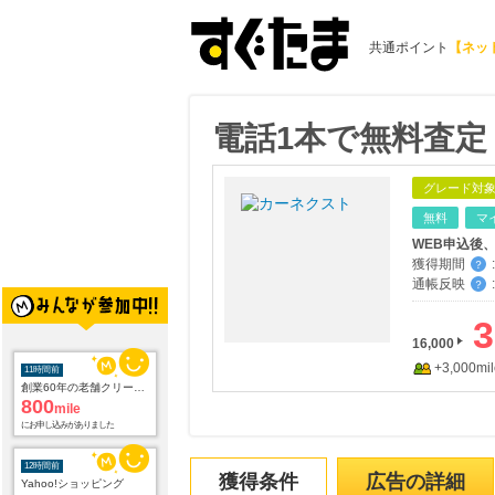
共通ポイント
【ネッ
電話1本で無料査
グレード対
無料
マ
WEB申込後
獲得期間
:
？
通帳反映
:
？
3
16,000
11時間前
+3,000mil
創業60年の老舗クリーニング店が贈る【宅配ふとんクリーニングリナビス】
800
mile
にお申し込みがありました
12時間前
Yahoo!ショッピング
獲得条件
広告の詳細
2.0
%mile