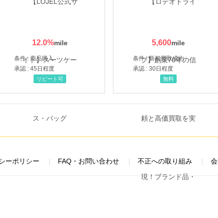
12.0
%
5,600
条件 : 商品購入
条件 : 新規買取成約
承認 : 45日程度
承認 : 30日程度
リピート可
無料
シーポリシー
FAQ・お問い合わせ
不正への取り組み
会