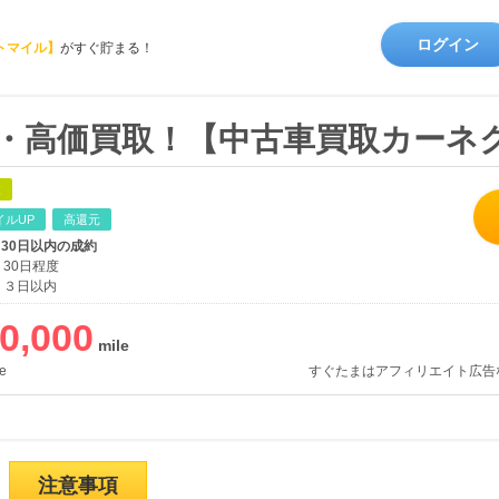
ログイン
トマイル】
がすぐ貯まる！
定・高価買取！【中古車買取カーネ
象
イルUP
高還元
、30日以内の成約
30日程度
３日以内
0,000
e
すぐたまはアフィリエイト広告
注意事項