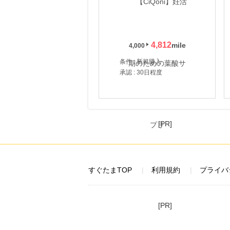
4,812
4,000
条件 : 新規購入
承認 : 30日程度
[PR]
すぐたまTOP
利用規約
プライバ
[PR]