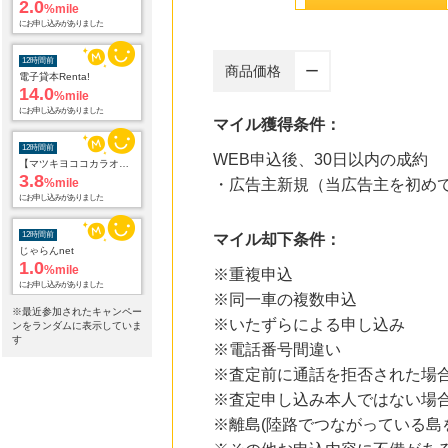
にお申し込みがありました
12時間前
電子貸本Renta!
商品価格
ー
14.0
%mile
にお申し込みがありました
マイル獲得条件：
12時間前
【マツキヨココカラオンラインストア】マツモトキヨシ・ココカラファイン公式通販サイト
WEB申込後、30日以内の成約
3.8
%mile
・広告主新規（当広告主を初め
にお申し込みがありました
12時間前
マイル却下条件：
じゃらんnet
1.0
%mile
※重複申込
にお申し込みがありました
※同一車の複数申込
12時間前
※最近参加されたキャンペー
※いたずらによる申し込み
アニメイトオンラインショップ
ンをランダムに表示していま
2.0
す
%mile
※電話番号間違い
にお申し込みがありました
※査定前に通話を拒否された場
12時間前
※査定申し込み本人ではない場
OZmall（オズモール） ヘアサロン
※離島(陸路でつながっている島
240
mile
にお申し込みがありました