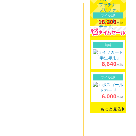
マイルUP
18,200
mile
詳細
無料
8,640
mile
詳細
マイルUP
6,000
mile
もっと見る