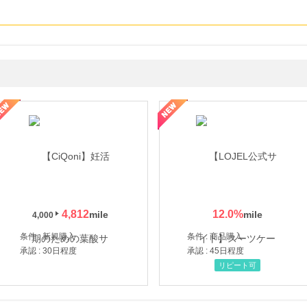
年の信頼と高価買取を実現！ブランド品・貴金属の無料査定
4,812
12.0
%
4,000
条件 : 新規購入
条件 : 商品購入
承認 : 30日程度
承認 : 45日程度
リピート可