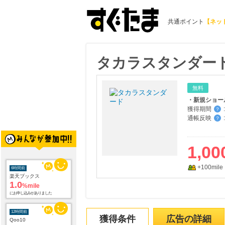
共通ポイント
【ネッ
タカラスタンダー
無料
獲得期間
:
？
通帳反映
:
？
1,00
6時間前
楽天ブックス
1.0
%mile
+100mile
にお申し込みがありました
12時間前
Qoo10
3.0
%mile
獲得条件
広告の詳細
にお申し込みがありました