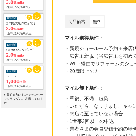
12時間前
国内最大級の総合電子書籍ストア ブックライブ
3.0
%mile
商品価格
無料
にお申し込みがありました
12時間前
マイル獲得条件：
Yahoo!ショッピング
2.0
%mile
・新規ショールーム予約＋来店(
にお申し込みがありました
・広告主新規（当広告主を初め
12時間前
・WEB経由でリフォームのショ
dカード
1,000
mile
・20歳以上の方
にお申し込みがありました
12時間前
マイル却下条件：
宅配クリーニング「リナビス」
※最近参加されたキャンペー
960
mile
・重複、不備、虚偽
ンをランダムに表示していま
にお申し込みがありました
す
・いたずら、なりすまし、キャ
12時間前
・来店に至っていない場合
OZmall（オズモール） ヘアサロン
・1世帯2回以上の申込
240
mile
にお申し込みがありました
・業者さまの会員登録予約の場