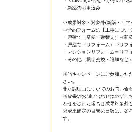
・＜LINE問い合せ＞からの申込
12時間前
・新築のお申込み
電子貸本Renta!
14.0
%mile
にお申し込みがありました
※成果対象・対象外(新築・リフ
15時間前
⇒予約フォームの【工事につい
ブックオフオンライン販売
・戸建て（新築・建替え）⇒新
3.0
%mile
にお申し込みがありました
・戸建て（リフォーム）⇒リフ
・マンションリフォーム⇒リフ
6時間前
・その他（機器交換・追加など
楽天市場
2.0
%mile
にお申し込みがありました
※当キャンペーンにご参加いた
6時間前
さい。
楽天ブックス
非承認理由についてのお問い合
1.0
%mile
にお申し込みがありました
※成果のお問い合わせは必ずこ
わせをされた場合は成果対象外
※成果確定の目安の日数は、参
す。