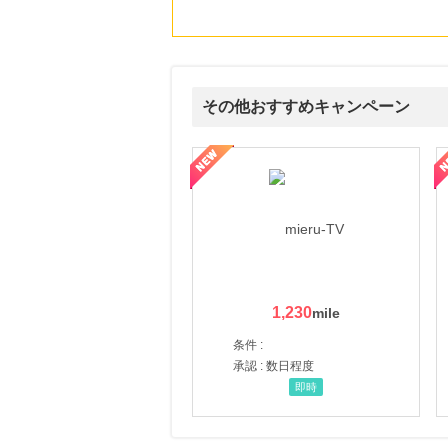
その他おすすめキャンペーン
ni】妊活期のための葉酸サプリ
【LOJEL公式サイト】スーツケース・バッグ
【ロデオドライブ】創業70
1,230
条件 :
承認 : 数日程度
即時