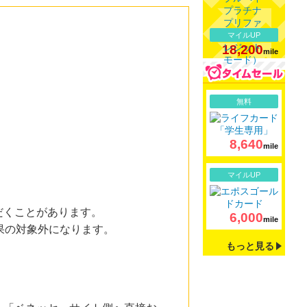
マイルUP
18,200
mile
詳細
無料
8,640
mile
詳細
マイルUP
だくことがあります。
6,000
mile
果の対象外になります。
もっと見る