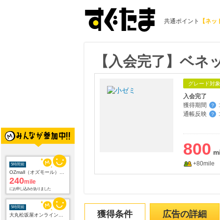
共通ポイント
【ネッ
【入会完了】ベネ
グレード対
入会完了
獲得期間
:
？
通帳反映
:
？
800
+80mile
5時間前
OZmall（オズモール） ヘアサロン
240
mile
にお申し込みがありました
5時間前
獲得条件
広告の詳細
大丸松坂屋オンラインショッピング