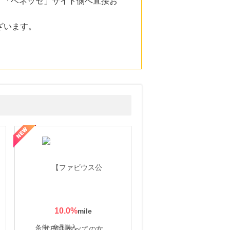
。「ベネッセ」サイト側へ直接お
ざいます。
10.0
%
条件 : 商品購入