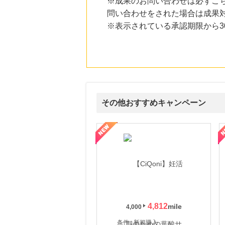
※成果のお問い合わせは必ずこ
にお申し込みがありました
問い合わせをされた場合は成果
24時間前
※表示されている承認期限から
HMV & BOOKS online
3.0
%mile
にお申し込みがありました
25時間前
メディプラスゲル
1,192
mile
にお申し込みがありました
その他おすすめキャンペーン
5時間前
Trip.com（トリップドットコム）ホテル
5.0
%mile
式サイト】スーツケース・バッグ
【ロデオドライブ】創業70年の信頼と高価買取を実現！ブランド品
【ファビウス公式EC】すべて
にお申し込みがありました
5時間前
OZmall（オズモール） ヘアサロン
240
mile
にお申し込みがありました
4,812
4,000
条件 : 新規購入