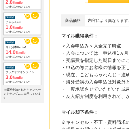
2.8
%mile
にお申し込みがありました
5時間前
商品価格
内容により異なります
じゃらんnet
1.0
%mile
にお申し込みがありました
マイル獲得条件：
5時間前
＜入会申込み＞入金完了時点
電子貸本Renta!
14.0
%mile
・入会については、申込後1ヵ月
にお申し込みがありました
・受講費を指定した期日までに
・申込の際にお客様の情報を正
8時間前
ブックオフオンライン販売
・現在、こどもちゃれんじ・進
3.0
%mile
・海外受講の入会申込は対象外
にお申し込みがありました
・一度承認させていただいた成
※最近参加されたキャンペー
23時間前
ンをランダムに表示していま
・友人紹介制度を利用されて、か
楽天ブックス
す
1.0
%mile
にお申し込みがありました
マイル却下条件：
23時間前
楽天市場
※キャンセル・不正・資料請求
2.0
%mile