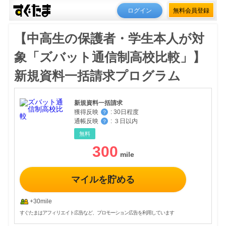
ログイン
無料会員登録
【中高生の保護者・学生本人が対
象「ズバット通信制高校比較」】
新規資料一括請求プログラム
新規資料一括請求
獲得反映
:
30日程度
？
通帳反映
:
３日以内
？
無料
300
マイルを貯める
+30mile
すぐたまはアフィリエイト広告など、プロモーション広告を利用しています