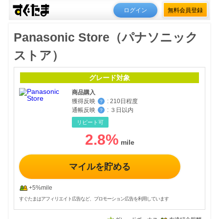
ログイン
無料会員登録
Panasonic Store（パナソニック
ストア）
グレード対象
商品購入
獲得反映
:
210日程度
？
通帳反映
:
３日以内
？
リピート可
2.8
%
マイルを貯める
+5%mile
すぐたまはアフィリエイト広告など、プロモーション広告を利用しています