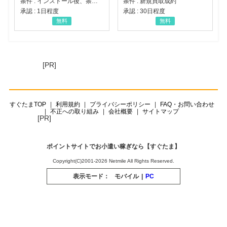
条件 : インストール後、条件達成
条件 : 新規買取成約
承認 : 1日程度
承認 : 30日程度
無料
無料
[PR]
すぐたまTOP
利用規約
プライバシーポリシー
FAQ・お問い合わせ
不正への取り組み
会社概要
サイトマップ
[PR]
ポイントサイトでお小遣い稼ぎなら【すぐたま】
Copyright(C)2001-2026 Netmile All Rights Reserved.
表示モード：
モバイル
|
PC