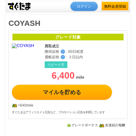
ログイン
無料会員登録
COYASH
グレード対象
買取成立
獲得反映
:
60日程度
？
通帳反映
:
３日以内
？
リピート可
6,400
マイルを貯める
+640mile
すぐたまはアフィリエイト広告など、プロモーション広告を利用しています
グレードボーナス
友達紹介報酬