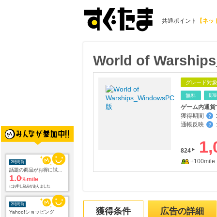
共通ポイント
【ネッ
World of Warshi
グレード対
無料
即
ゲーム内通貨
獲得期間
:
？
通帳反映
:
？
1,
824
+100mile
2時間前
話題の商品がお得に試せる【サンプル百貨店】ちょっプル申込
1.0
%mile
にお申し込みがありました
2時間前
獲得条件
広告の詳細
Yahoo!ショッピング