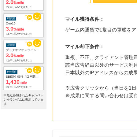
2.0
%mile
にお申し込みがありました
マイル獲得条件：
2時間前
Qoo10
3.0
%mile
ゲーム内通貨で1隻目の軍艦をア
にお申し込みがありました
5時間前
マイル却下条件：
ブックオフオンライン販売
3.0
%mile
重複、不正、クライアント管理
にお申し込みがありました
該当広告経由以外のサービス利
日本以外のIPアドレスからの成
14時間前
SBI新生銀行「口座開設」
1,430
mile
※広告クリックから（当日を1日
にお申し込みがありました
※成果に関する問い合わせは受
※最近参加されたキャンペー
15時間前
ンをランダムに表示していま
ファミリーファームの冒険
す
1,425
mile
にお申し込みがありました
20時間前
楽天ブックス
1.0
%mile