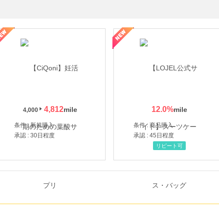
年の信頼と高価買取を実現！ブランド品・貴金属の無料査定
4,812
12.0
%
4,000
条件 : 新規購入
条件 : 商品購入
承認 : 30日程度
承認 : 45日程度
リピート可