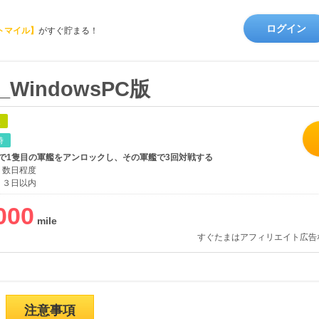
ログイン
トマイル】
がすぐ貯まる！
ps_WindowsPC版
象
時
で1隻目の軍艦をアンロックし、その軍艦で3回対戦する
数日程度
３日以内
000
すぐたまはアフィリエイト広告
注意事項