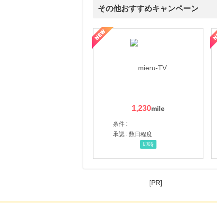
にお申し込みがありました
その他おすすめキャンペーン
20時間前
楽天市場
ni】妊活期のための葉酸サプリ
【LOJEL公式サイト】スーツケース・バッグ
【ロデオドライブ】創業70
2.0
%mile
にお申し込みがありました
21時間前
HMV & BOOKS online
3.0
%mile
にお申し込みがありました
1,230
2時間前
カスミ・マルエツのネットスーパー オンラインデリバリー
2.0
条件 :
%mile
にお申し込みがありました
承認 : 数日程度
即時
[PR]