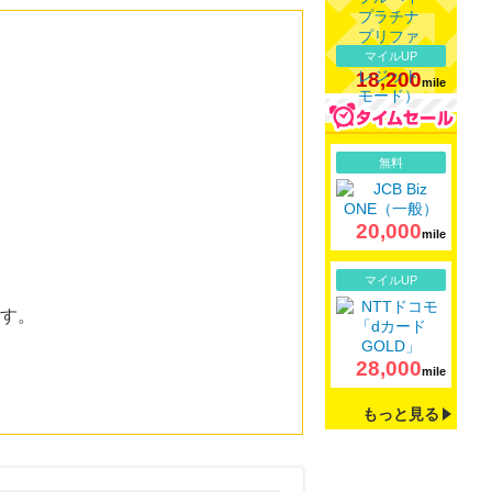
マイルUP
18,200
mile
詳細
無料
20,000
mile
詳細
マイルUP
ます。
28,000
mile
もっと見る