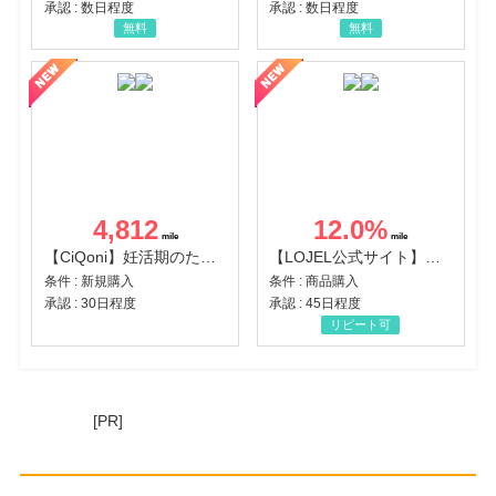
承認 : 数日程度
承認 : 数日程度
無料
無料
4,812
12.0
%
【CiQoni】妊活期のための葉酸サプリ
【LOJEL公式サイト】スーツケース・バッグ
条件 : 新規購入
条件 : 商品購入
承認 : 30日程度
承認 : 45日程度
リピート可
[PR]