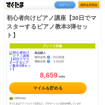
ログイン
無料会員登録
初心者向けピアノ講座【30日でマ
スターするピアノ教本3弾セッ
ト】
グレード対象
商品購入
獲得反映
:
15日程度
？
通帳反映
:
３日以内
？
8,659
マイルを貯める
+865mile
すぐたまはアフィリエイト広告など、プロモーション広告を利用しています