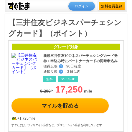
ログイン
無料会員登録
【三井住友ビジネスパーチェシン
グカード】（ポイント）
グレード対象
新規三井住友ビジネスパーチェシングカード発
券＋申込み時にパートナーカードの同時申込み
獲得反映
:
90日程度
？
通帳反映
:
３日以内
？
無料
マイルUP
17,250
9,200
マイルを貯める
+1,725mile
すぐたまはアフィリエイト広告など、プロモーション広告を利用しています