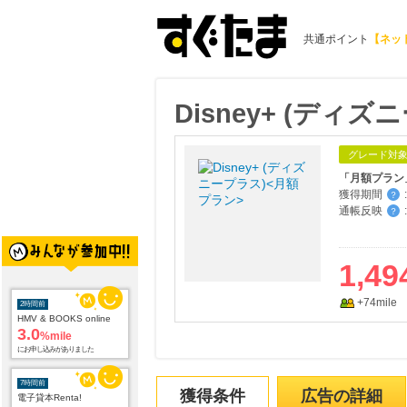
共通ポイント
【ネッ
Disney+ (ディ
グレード対
「月額プラン
獲得期間
:
？
通帳反映
:
？
1,49
2時間前
HMV & BOOKS online
3.0
%mile
+74mile
にお申し込みがありました
7時間前
電子貸本Renta!
14.0
%mile
にお申し込みがありました
獲得条件
広告の詳細