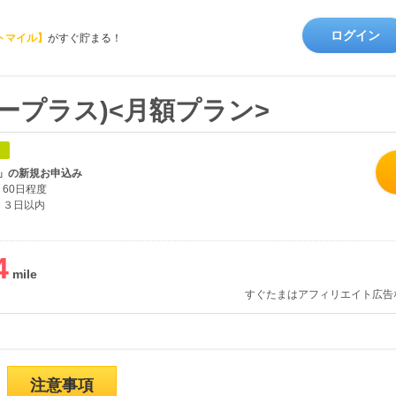
ログイン
トマイル】
がすぐ貯まる！
ズニープラス)<月額プラン>
象
」の新規お申込み
60日程度
３日以内
4
すぐたまはアフィリエイト広告
注意事項