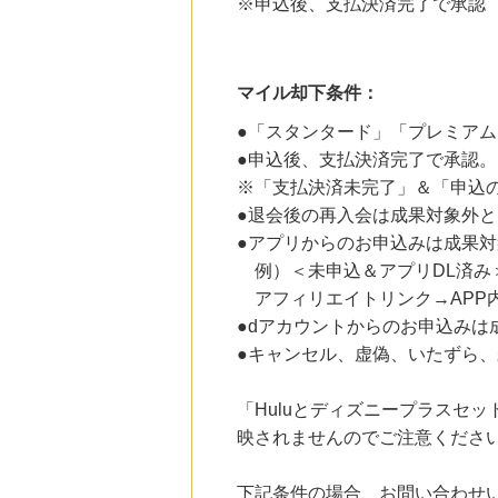
※申込後、支払決済完了で承認
17時間前
Honeys（ハニーズ）公式通販サイト
2.0
%mile
にお申し込みがありました
マイル却下条件：
22時間前
Shufoo!シュフー
●「スタンタード」「プレミア
72
mile
●申込後、支払決済完了で承認。
にお申し込みがありました
※「支払決済未完了」＆「申込
1時間前
●退会後の再入会は成果対象外
楽天市場
2.0
%mile
●アプリからのお申込みは成果
にお申し込みがありました
例）＜未申込＆アプリDL済み
アフィリエイトリンク→APP
2時間前
HMV & BOOKS online
●dアカウントからのお申込みは
3.0
%mile
●キャンセル、虚偽、いたずら
にお申し込みがありました
「Huluとディズニープラスセ
映されませんのでご注意くださ
下記条件の場合、お問い合わせ