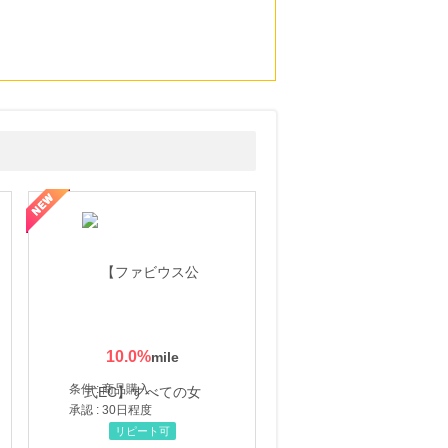
10.0
%
条件 : 商品購入
承認 : 30日程度
リピート可