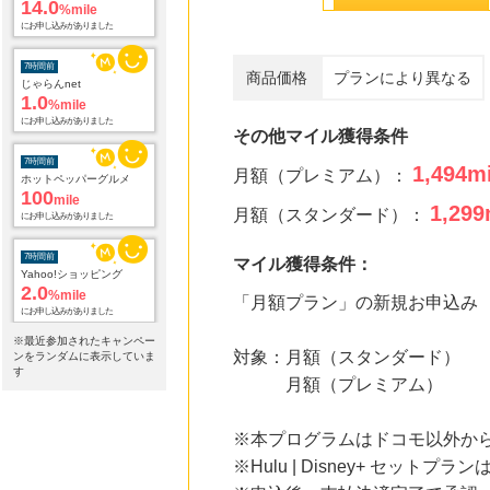
7時間前
じゃらんnet
1.0
%mile
商品価格
プランにより異なる
にお申し込みがありました
7時間前
ホットペッパーグルメ
その他マイル獲得条件
100
mile
1,494
mi
にお申し込みがありました
月額（プレミアム）：
1,299
7時間前
月額（スタンダード）：
Yahoo!ショッピング
2.0
%mile
マイル獲得条件：
にお申し込みがありました
「月額プラン」の新規お申込み
7時間前
Joshin webショップ
1.0
※最近参加されたキャンペー
%mile
対象：月額（スタンダード）
ンをランダムに表示していま
にお申し込みがありました
す
月額（プレミアム）
10時間前
ブックオフオンライン販売
3.0
※本プログラムはドコモ以外か
%mile
にお申し込みがありました
※Hulu | Disney+ セ