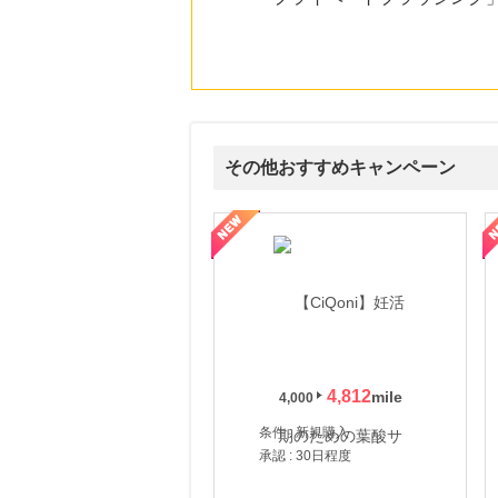
その他おすすめキャンペーン
式サイト】スーツケース・バッグ
【ロデオドライブ】創業70年の信頼と高価買取を実現！ブランド品
【ファビウス公式EC】すべて
4,812
4,000
条件 : 新規購入
承認 : 30日程度