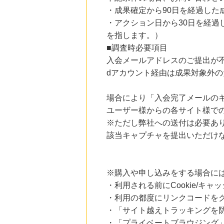
・成果確定から90日を経過した
・アクション日から30日を経
を指します。）
■調査時必要項目
入会メールアドレスのご提出が
dアカウント経由は成果対象外
場合により「入会完了メールの
ユーザー様からの各サイト様で
※ただし弊社への送付は必要あ
該当キャプチャを提出いただけ
※購入や申し込みをする場合に
・利用される前にCookie/キ
・利用の都度にリンクコードを
・「サイト越えトラッキングを防ぐ
・「プライベートブラウジング」