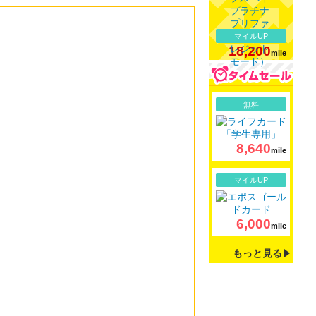
マイルUP
18,200
mile
詳細
無料
8,640
mile
詳細
マイルUP
6,000
mile
もっと見る