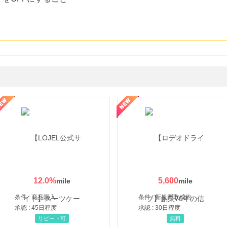
・貴金属の無料査定
の女性を美しくをテーマにした商品で女性の美を応援しています
12.0
%
5,600
条件 : 商品購入
条件 : 新規買取成約
承認 : 45日程度
承認 : 30日程度
リピート可
無料