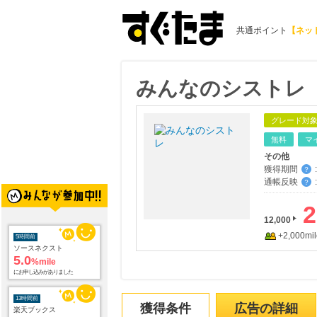
共通ポイント
【ネッ
みんなのシストレ
グレード対
無料
マ
その他
獲得期間
:
？
通帳反映
:
？
5時間前
ソースネクスト
2
5.0
%mile
12,000
にお申し込みがありました
+2,000mil
13時間前
楽天ブックス
1.0
%mile
にお申し込みがありました
獲得条件
広告の詳細
13時間前