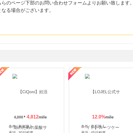
ちらのページ下部のお問い合わせフォームよりお願い致します
となる場合がございます。
年の信頼と高価買取を実現！ブランド品・貴金属の無料査定
4,812
12.0
%
4,000
条件 : 新規購入
条件 : 商品購入
承認 : 30日程度
承認 : 45日程度