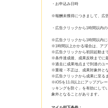
・お申込み日時
※報酬未獲得につきまして、広
・広告クリックから1時間以内
※広告クリックから1時間以内
※1時間以上かかる場合は、ア
※広告クリックから初回起動ま
※条件達成後、成果反映までに最
※過去に成果地点まで到達のユ
※重複・不正は、成果対象外と
※広告クリックから成果に至る
※iOSを11.0以上にアップグレ
ッキングを防ぐ」を有効にして
象外となることがあります。
マイル却下条件：