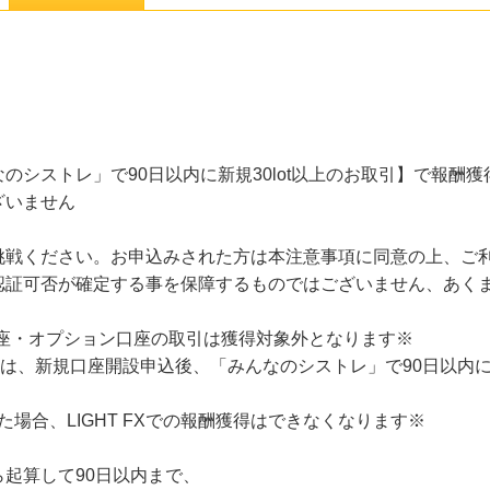
のシストレ」で90日以内に新規30lot以上のお取引】で報酬
ざいません
挑戦ください。お申込みされた方は本注意事項に同意の上、ご
認証可否が確定する事を保障するものではございません、あく
口座・オプション口座の取引は獲得対象外となります※
れた方は、新規口座開設申込後、「みんなのシストレ」で90日以内に
った場合、LIGHT FXでの報酬獲得はできなくなります※
起算して90日以内まで、