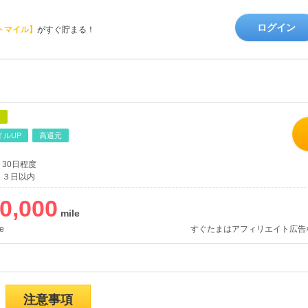
ログイン
トマイル】
がすぐ貯まる！
象
イルUP
高還元
30日程度
３日以内
0,000
e
すぐたまはアフィリエイト広告
注意事項