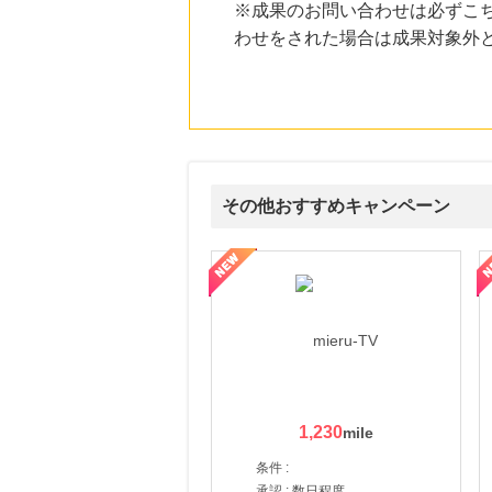
※成果のお問い合わせは必ずこ
わせをされた場合は成果対象外
その他おすすめキャンペーン
ni】妊活期のための葉酸サプリ
【LOJEL公式サイト】スーツケース・バッグ
【ロデオドライブ】創業70
1,230
条件 :
承認 : 数日程度