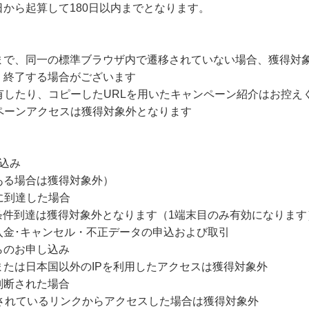
から起算して180日以内までとなります。
まで、同一の標準ブラウザ内で遷移されていない場合、獲得対
・終了する場合がございます
有したり、コピーしたURLを用いたキャンペーン紹介はお控え
ペーンアクセスは獲得対象外となります
込み
ある場合は獲得対象外）
に到達した場合
条件到達は獲得対象外となります（1端末目のみ有効になります
未入金･キャンセル・不正データの申込および取引
らのお申し込み
たは日本国以外のIPを利用したアクセスは獲得対象外
判断された場合
されているリンクからアクセスした場合は獲得対象外