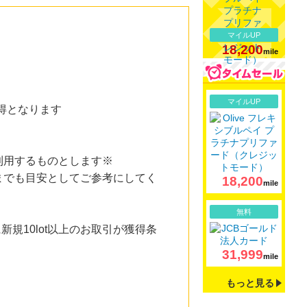
マイルUP
18,200
mile
詳細
マイルUP
獲得となります
利用するものとします※
までも目安としてご参考にしてく
18,200
mile
詳細
無料
新規10lot以上のお取引が獲得条
31,999
mile
もっと見る