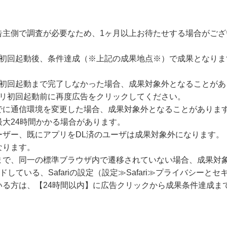
告主側で調査が必要なため、1ヶ月以上お待たせする場合がござ
の初回起動後、条件達成（※上記の成果地点※）で成果となりま
に初回起動まで完了しなかった場合、成果対象外となることがあ
プリ初回起動前に再度広告をクリックしてください。
でに通信環境を変更した場合、成果対象外となることがありま
大24時間かかる場合があります。
ーザー、既にアプリをDL済のユーザは成果対象外になります。
なります。
まで、同一の標準ブラウザ内で遷移されていない場合、成果対
ードしている、Safariの設定（設定≫Safari≫プライバシー
いる方は、【24時間以内】に広告クリックから成果条件達成ま