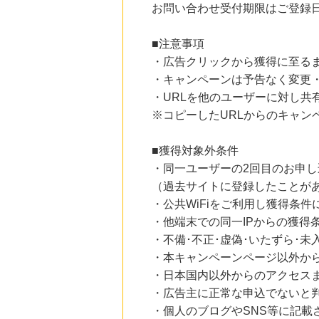
2.0
お問い合わせ受付期限はご登録日
%mile
にお申し込みがありました
■注意事項
21時間前
【ブックオフオンライン】宅配買取
・広告クリックから獲得に至る
222
mile
・キャンペーンは予告なく変更
にお申し込みがありました
・URLを他のユーザーに対し共
1時間前
※コピーしたURLからのキャン
Kojima.net（コジマネット）
2.0
%mile
にお申し込みがありました
■獲得対象外条件
・同一ユーザーの2回目のお申し
5時間前
ソースネクスト
（過去サイトに登録したことが
5.0
%mile
・公共WiFiをご利用し獲得条件
にお申し込みがありました
・他端末での同一IPからの獲得
・不備･不正･虚偽･いたずら･
・本キャンペーンページ以外か
・日本国内以外からのアクセスま
・広告主に正常な申込でないと
・個人のブログやSNS等に記載