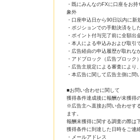
・既にみんなのFXに口座をお持
象外
・口座申込日から90日以内に新規
・ポジションでの手動決済をし
・ポイント付与完了前に全額出
・本人による申込みおよび取引
・広告経由の申込履歴が取れなかった
・アドブロック（広告ブロック
・広告主規定による審査により
・本広告に関して広告主側に問
■お問い合わせに関して
獲得条件達成後に報酬が未獲得
※広告主へ直接お問い合わせす
ます。
報酬未獲得に関する調査の際は
獲得条件に到達した日時をご連
・メールアドレス