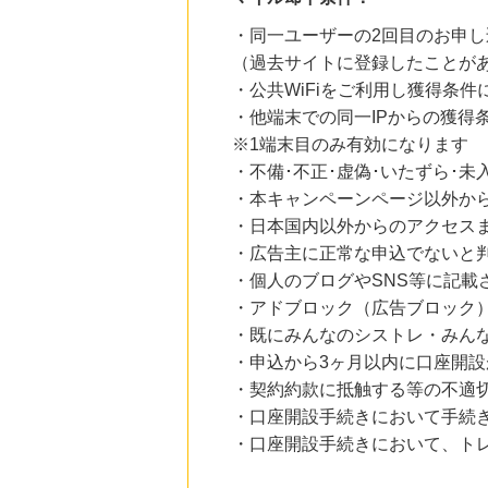
・同一ユーザーの2回目のお申し
（過去サイトに登録したことが
・公共WiFiをご利用し獲得条件
・他端末での同一IPからの獲得
※1端末目のみ有効になります
・不備･不正･虚偽･いたずら･未
・本キャンペーンページ以外か
・日本国内以外からのアクセスま
・広告主に正常な申込でないと
・個人のブログやSNS等に記載
・アドブロック（広告ブロック
・既にみんなのシストレ・みん
・申込から3ヶ月以内に口座開設
・契約約款に抵触する等の不適
・口座開設手続きにおいて手続
・口座開設手続きにおいて、ト