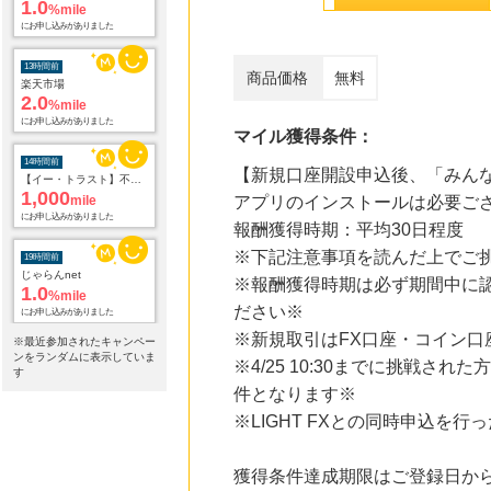
楽天市場
2.0
%mile
にお申し込みがありました
商品価格
無料
14時間前
【イー・トラスト】不動産投資アンケート
1,000
mile
マイル獲得条件：
にお申し込みがありました
【新規口座開設申込後、「みんな
19時間前
じゃらんnet
アプリのインストールは必要ご
1.0
%mile
報酬獲得時期：平均30日程度
にお申し込みがありました
※下記注意事項を読んだ上でご
19時間前
※報酬獲得時期は必ず期間中に
話題の商品がお得に試せる【サンプル百貨店】ちょっプル申込
1.0
ださい※
%mile
にお申し込みがありました
※新規取引はFX口座・コイン
※最近参加されたキャンペー
ンをランダムに表示していま
※4/25 10:30までに挑戦さ
19時間前
す
ホットペッパーグルメ
件となります※
100
mile
※LIGHT FXとの同時申込を行
にお申し込みがありました
19時間前
獲得条件達成期限はご登録日から
Yahoo!ショッピング