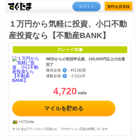
ログイン
無料会員登録
１万円から気軽に投資、小口不動
産投資なら【不動産BANK】
グレード対象
WEBからの初回申込後、100,000円以上の出資
完了
獲得反映
:
45日程度
？
通帳反映
:
３日以内
？
4,720
マイルを貯める
+472mile
すぐたまはアフィリエイト広告など、プロモーション広告を利用しています