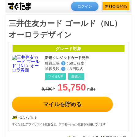
ログイン
無料会員登録
三井住友カード ゴールド（NL）
オーロラデザイン
グレード対象
新規クレジットカード発券
獲得反映
:
60日程度
？
通帳反映
:
３日以内
？
マイルUP
高還元
15,750
8,400
マイルを貯める
+1,575mile
すぐたまはアフィリエイト広告など、プロモーション広告を利用しています