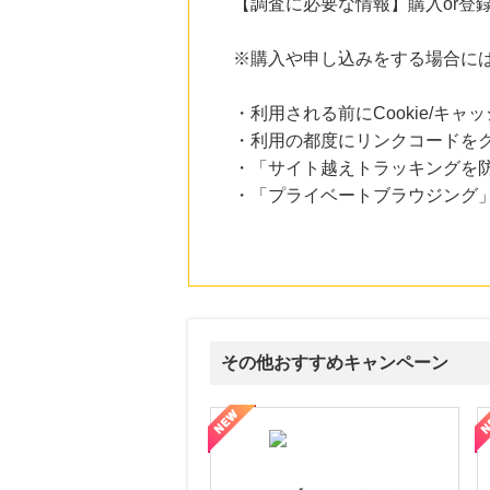
【調査に必要な情報】購入or登
※購入や申し込みをする場合に
・利用される前にCookie/キ
・利用の都度にリンクコードを
・「サイト越えトラッキングを防ぐ
・「プライベートブラウジング」
その他おすすめキャンペーン
属の無料査定
を美しくをテーマにした商品で女性の美を応援しています
【ITトレンドMoney】相談プロモーション
ハ