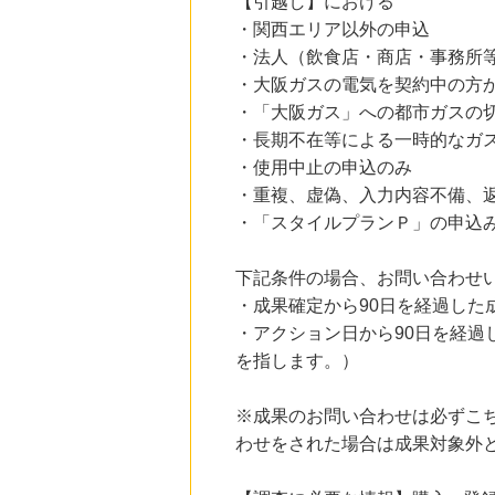
【引越し】における
レコチョク 日本最大級の音楽配信サイト
2.0
・関西エリア以外の申込
%mile
にお申し込みがありました
・法人（飲食店・商店・事務所
・大阪ガスの電気を契約中の方
23時間前
ブックオフオンライン販売
・「大阪ガス」への都市ガスの
3.0
%mile
・長期不在等による一時的なガ
にお申し込みがありました
・使用中止の申込のみ
6時間前
・重複、虚偽、入力内容不備、
Rakuten Fashion(楽天ファッション)
4.5
・「スタイルプランＰ」の申込
%mile
にお申し込みがありました
下記条件の場合、お問い合わせ
14時間前
楽天市場
・成果確定から90日を経過した
2.0
%mile
・アクション日から90日を経
にお申し込みがありました
を指します。）
※成果のお問い合わせは必ずこ
わせをされた場合は成果対象外