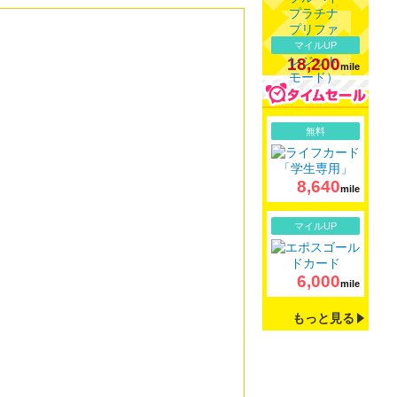
マイルUP
18,200
mile
詳細
無料
8,640
mile
詳細
マイルUP
6,000
mile
もっと見る