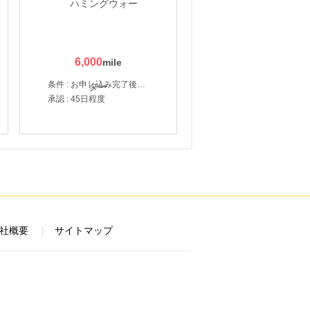
6,000
条件 : お申し込み完了後、決済登録完了と1ヶ月以内のサーバー初回設置。
承認 : 45日程度
社概要
サイトマップ