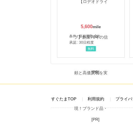
5,600
条件 : 新規買取成約
承認 : 30日程度
無料
[PR]
すぐたまTOP
利用規約
プライバ
[PR]