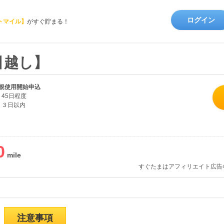
ログイン
トマイル】
がすぐ貯まる！
引越し】
規使用開始申込
45日程度
３日以内
0
すぐたまはアフィリエイト広告
注意事項