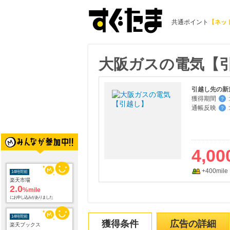
共通ポイント
【ネッ
大阪ガスの電気【
引越し先の新
獲得期間
:
？
通帳反映
:
？
14時間前
4,00
楽天市場
2.0
%mile
にお申し込みがありました
+400mile
14時間前
楽天ブックス
1.0
%mile
にお申し込みがありました
獲得条件
広告の詳細