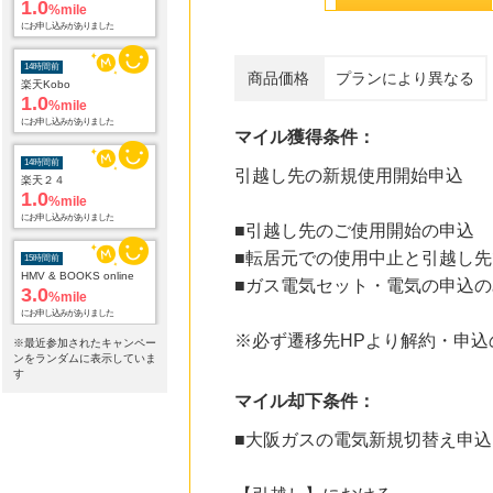
14時間前
楽天Kobo
1.0
%mile
にお申し込みがありました
商品価格
プランにより異なる
14時間前
楽天２４
1.0
マイル獲得条件：
%mile
にお申し込みがありました
引越し先の新規使用開始申込
15時間前
HMV & BOOKS online
■引越し先のご使用開始の申込
3.0
%mile
にお申し込みがありました
■転居元での使用中止と引越し
■ガス電気セット・電気の申込の
20時間前
Yahoo!ショッピング
2.0
%mile
※必ず遷移先HPより解約・申
※最近参加されたキャンペー
にお申し込みがありました
ンをランダムに表示していま
す
20時間前
マイル却下条件：
じゃらんnet
1.0
%mile
■大阪ガスの電気新規切替え申込
にお申し込みがありました
20時間前