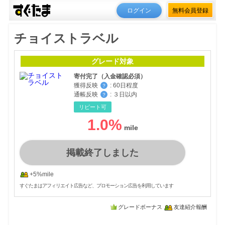
ログイン
無料会員登録
チョイストラベル
グレード対象
寄付完了（入金確認必須）
獲得反映
:
60日程度
？
通帳反映
:
３日以内
？
リピート可
1.0
%
掲載終了しました
+5%mile
すぐたまはアフィリエイト広告など、プロモーション広告を利用しています
グレードボーナス
友達紹介報酬