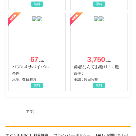
無料
即時
67
3,750
パズル&サバイバル
勇者なんてお断り！- 魔王の力で異世界征服
条件 :
条件 :
承認 : 数日程度
承認 : 数日程度
無料
無料
[PR]
すぐたまTOP
利用規約
プライバシーポリシー
FAQ・お問い合わせ