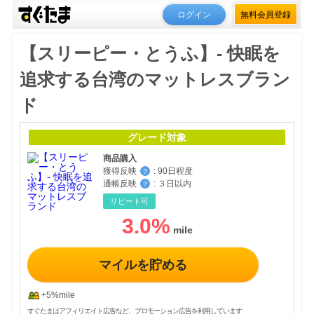
ログイン
無料会員登録
【スリーピー・とうふ】- 快眠を
追求する台湾のマットレスブラン
ド
グレード対象
商品購入
獲得反映
:
90日程度
？
通帳反映
:
３日以内
？
リピート可
3.0
%
マイルを貯める
+5%mile
すぐたまはアフィリエイト広告など、プロモーション広告を利用しています