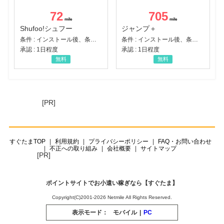
72
705
Shufoo!シュフー
ジャンプ＋
条件 : インストール後、条件達成
条件 : インストール後、条件達成
承認 : 1日程度
承認 : 1日程度
無料
無料
[PR]
すぐたまTOP
利用規約
プライバシーポリシー
FAQ・お問い合わせ
不正への取り組み
会社概要
サイトマップ
[PR]
ポイントサイトでお小遣い稼ぎなら【すぐたま】
Copyright(C)2001-2026 Netmile All Rights Reserved.
表示モード：
モバイル
|
PC