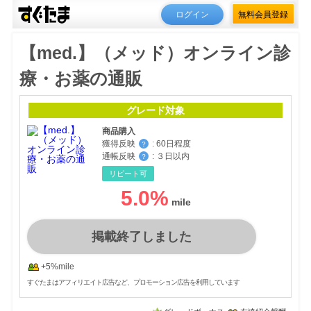
ログイン
無料会員登録
【med.】（メッド）オンライン診
療・お薬の通販
グレード対象
商品購入
獲得反映
:
60日程度
？
通帳反映
:
３日以内
？
リピート可
5.0
%
掲載終了しました
+5%mile
すぐたまはアフィリエイト広告など、プロモーション広告を利用しています