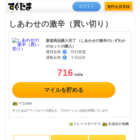
ログイン
無料会員登録
しあわせの激辛（買い切り）
新規商品購入完了 （しあわせの激辛のいずれか
のセットの購入）
獲得反映
:
30日程度
？
通帳反映
:
３日以内
？
716
マイルを貯める
+71mile
すぐたまはアフィリエイト広告など、プロモーション広告を利用しています
グレードボーナス
友達紹介報酬