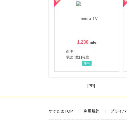
にお申し込みがありました
13時間前
話題の商品がお得に試せる【サンプル百貨店】ちょっプル申込
1.0
%mile
にお申し込みがありました
16時間前
1,230
ブックオフオンライン販売
3.0
%mile
条件 :
にお申し込みがありました
承認 : 数日程度
3時間前
即時
IHG ホテルズ & リゾート
8.0
%mile
にお申し込みがありました
[PR]
すぐたまTOP
利用規約
プライバ