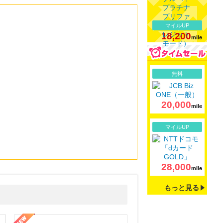
マイルUP
18,200
mile
詳細
無料
20,000
mile
詳細
マイルUP
28,000
mile
もっと見る