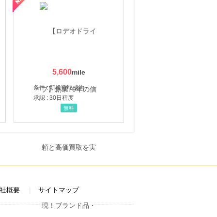
5,600
条件 : 新規買取成約
承認 : 30日程度
無料
社概要
サイトマップ