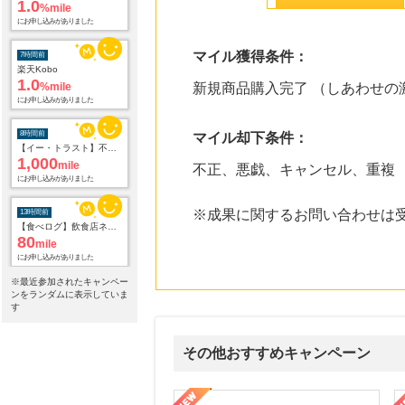
1.0
%mile
にお申し込みがありました
マイル獲得条件：
7時間前
楽天Kobo
1.0
%mile
新規商品購入完了 （しあわせの
にお申し込みがありました
8時間前
マイル却下条件：
【イー・トラスト】不動産投資アンケート
1,000
mile
不正、悪戯、キャンセル、重複
にお申し込みがありました
※成果に関するお問い合わせは
13時間前
【食べログ】飲食店ネット予約
80
mile
にお申し込みがありました
※最近参加されたキャンペー
13時間前
ンをランダムに表示していま
じゃらんnet
す
1.0
%mile
にお申し込みがありました
その他おすすめキャンペーン
13時間前
カスミ・マルエツのネットスーパー オンラインデリバリー
2.0
ni】妊活期のための葉酸サプリ
【LOJEL公式サイト】スーツケース・バッグ
【ロデオドライブ】創業70
%mile