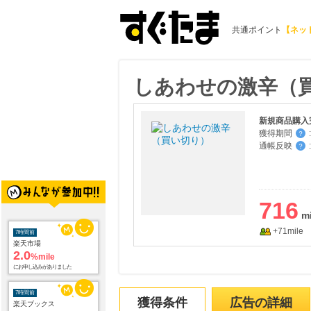
共通ポイント
【ネッ
しあわせの激辛（
新規商品購入
獲得期間
:
？
通帳反映
:
？
716
+71mile
7時間前
楽天市場
2.0
%mile
にお申し込みがありました
7時間前
獲得条件
広告の詳細
楽天ブックス