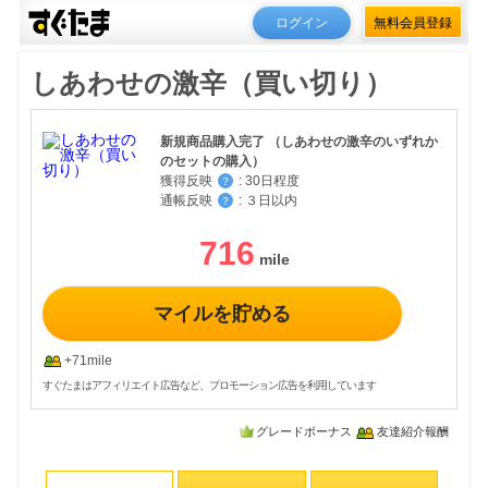
ログイン
無料会員登録
しあわせの激辛（買い切り）
新規商品購入完了 （しあわせの激辛のいずれか
のセットの購入）
獲得反映
:
30日程度
？
通帳反映
:
３日以内
？
716
マイルを貯める
+71mile
すぐたまはアフィリエイト広告など、プロモーション広告を利用しています
グレードボーナス
友達紹介報酬