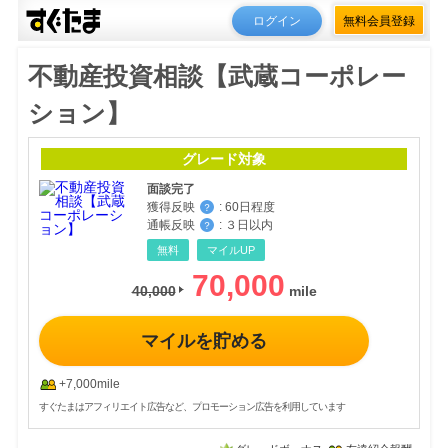
ログイン
無料会員登録
不動産投資相談【武蔵コーポレー
ション】
グレード対象
面談完了
獲得反映
:
60日程度
？
通帳反映
:
３日以内
？
無料
マイルUP
70,000
40,000
マイルを貯める
+7,000mile
すぐたまはアフィリエイト広告など、プロモーション広告を利用しています