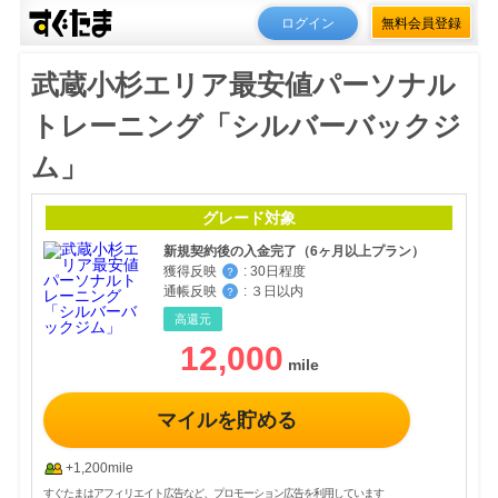
ログイン
無料会員登録
武蔵小杉エリア最安値パーソナル
トレーニング「シルバーバックジ
ム」
グレード対象
新規契約後の入金完了（6ヶ月以上プラン）
獲得反映
:
30日程度
？
通帳反映
:
３日以内
？
高還元
12,000
マイルを貯める
+1,200mile
すぐたまはアフィリエイト広告など、プロモーション広告を利用しています