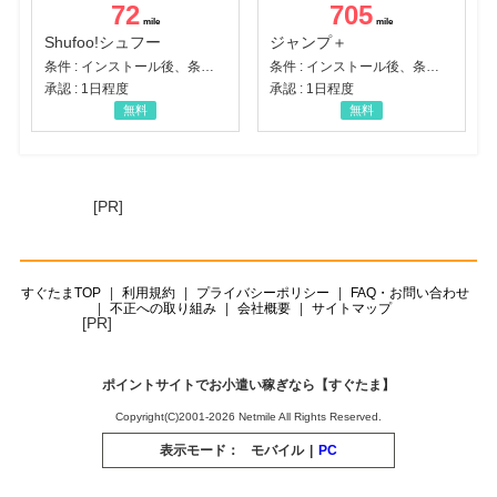
72
705
Shufoo!シュフー
ジャンプ＋
条件 : インストール後、条件達成
条件 : インストール後、条件達成
承認 : 1日程度
承認 : 1日程度
無料
無料
[PR]
すぐたまTOP
利用規約
プライバシーポリシー
FAQ・お問い合わせ
不正への取り組み
会社概要
サイトマップ
[PR]
ポイントサイトでお小遣い稼ぎなら【すぐたま】
Copyright(C)2001-2026 Netmile All Rights Reserved.
表示モード：
モバイル
|
PC