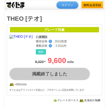
ログイン
無料会員登録
THEO [テオ]
グレード対象
口座開設
獲得反映
:
30日程度
？
通帳反映
:
３日以内
？
無料
9,600
8,320
掲載終了しました
+960mile
すぐたまはアフィリエイト広告など、プロモーション広告を利用しています
グレードボーナス
友達紹介報酬