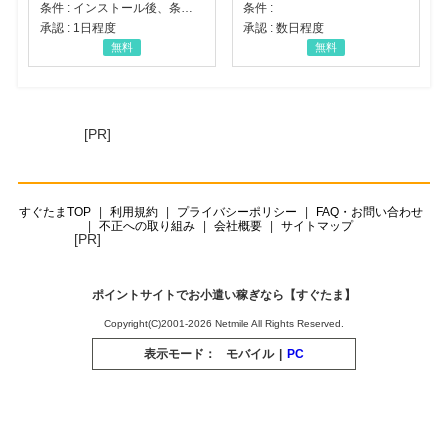
条件 : インストール後、条件達成
条件 :
承認 : 1日程度
承認 : 数日程度
無料
無料
[PR]
すぐたまTOP
利用規約
プライバシーポリシー
FAQ・お問い合わせ
不正への取り組み
会社概要
サイトマップ
[PR]
ポイントサイトでお小遣い稼ぎなら【すぐたま】
Copyright(C)2001-2026 Netmile All Rights Reserved.
表示モード：
モバイル
|
PC