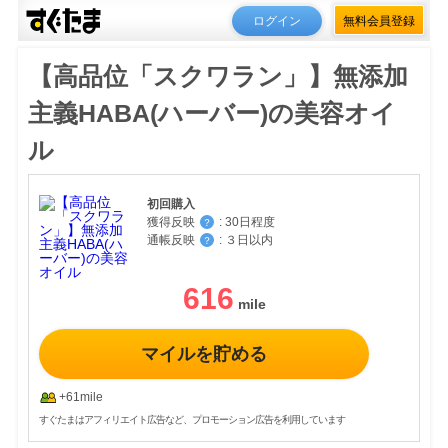
ログイン
無料会員登録
【高品位「スクワラン」】無添加
主義HABA(ハーバー)の美容オイ
ル
初回購入
獲得反映
:
30日程度
？
通帳反映
:
３日以内
？
616
マイルを貯める
+61mile
すぐたまはアフィリエイト広告など、プロモーション広告を利用しています