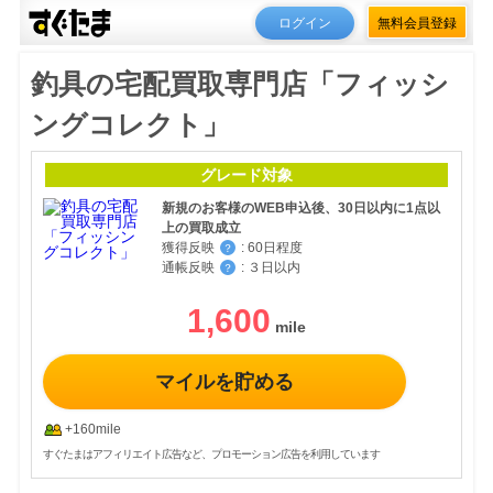
ログイン
無料会員登録
釣具の宅配買取専門店「フィッシ
ングコレクト」
グレード対象
新規のお客様のWEB申込後、30日以内に1点以
上の買取成立
獲得反映
:
60日程度
？
通帳反映
:
３日以内
？
1,600
マイルを貯める
+160mile
すぐたまはアフィリエイト広告など、プロモーション広告を利用しています