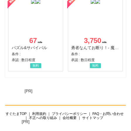
67
3,750
パズル&サバイバル
勇者なんてお断り！- 魔王の力で異世界征服
条件 :
条件 :
承認 : 数日程度
承認 : 数日程度
無料
無料
[PR]
すぐたまTOP
利用規約
プライバシーポリシー
FAQ・お問い合わせ
不正への取り組み
会社概要
サイトマップ
[PR]