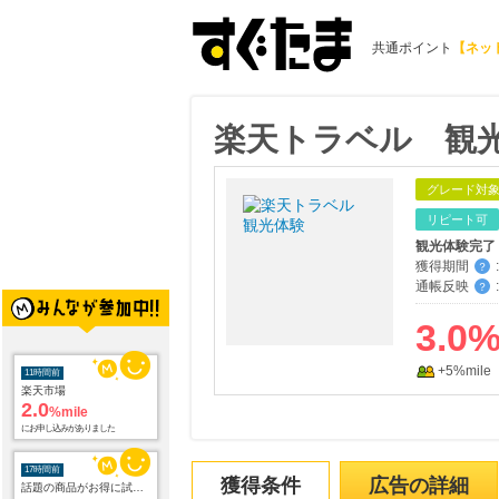
共通ポイント
【ネッ
楽天トラベル 観
グレード対
リピート可
観光体験完了
獲得期間
:
？
通帳反映
:
？
3.0
+5%mile
11時間前
楽天市場
2.0
%mile
にお申し込みがありました
17時間前
獲得条件
広告の詳細
話題の商品がお得に試せる【サンプル百貨店】ちょっプル申込