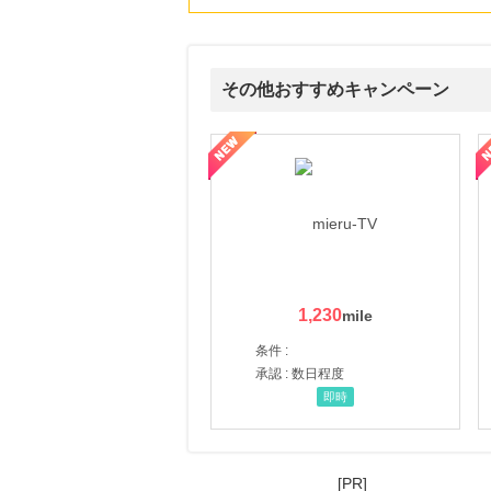
その他おすすめキャンペーン
ni】妊活期のための葉酸サプリ
【LOJEL公式サイト】スーツケース・バッグ
【ロデオドライブ】創業70
1,230
条件 :
承認 : 数日程度
即時
[PR]