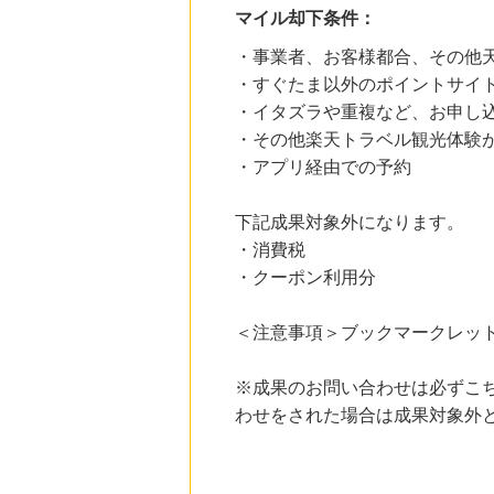
にお申し込みがありました
マイル却下条件：
19時間前
・事業者、お客様都合、その他
【ブックオフオンライン】宅配買取
・すぐたま以外のポイントサイ
222
mile
にお申し込みがありました
・イタズラや重複など、お申し
・その他楽天トラベル観光体験
20時間前
・アプリ経由での予約
ブックオフオンライン販売
3.0
%mile
にお申し込みがありました
下記成果対象外になります。
11時間前
・消費税
楽天Kobo
・クーポン利用分
1.0
%mile
にお申し込みがありました
＜注意事項＞ブックマークレッ
11時間前
楽天市場
2.0
%mile
※成果のお問い合わせは必ずこ
にお申し込みがありました
わせをされた場合は成果対象外