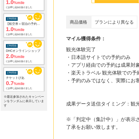
1.0
%mile
にお申し込みがありました
17時間前
商品価格
プランにより異なる
【航空券＋宿泊の予約はこちら】じゃらんパック
1.0
%mile
にお申し込みがありました
マイル獲得条件：
17時間前
観光体験完了
DHCオンラインショップ
2.0
%mile
・日本語サイトでの予約のみ
にお申し込みがありました
・アプリ経由での予約は成果対
・楽天トラベル 観光体験での予
17時間前
チケットぴあ
・予約のみではなく、実際にお
0.7
%mile
にお申し込みがありました
※最近参加されたキャンペー
17時間前
ンをランダムに表示していま
成果データ送信タイミング：観
カメラのキタムラのネットショップ
す
0.9
%mile
にお申し込みがありました
※「判定中（集計中）」が表示さ
了承をお願い致します。
17時間前
じゃらんnet
1.0
%mile