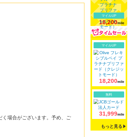
マイルUP
18,200
mile
詳細
マイルUP
18,200
mile
詳細
無料
31,999
mile
だく場合がございます。予め、ご
もっと見る