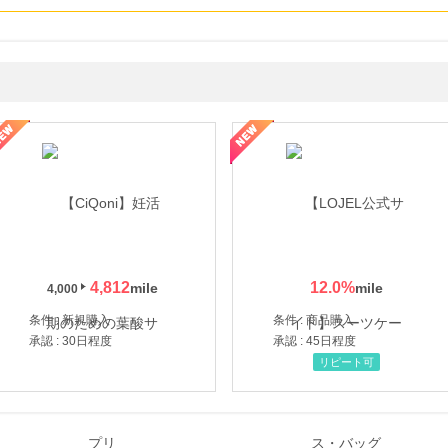
年の信頼と高価買取を実現！ブランド品・貴金属の無料査定
4,812
12.0
%
4,000
条件 : 新規購入
条件 : 商品購入
承認 : 30日程度
承認 : 45日程度
リピート可