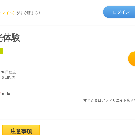
ログイン
トマイル】
がすぐ貯まる！
光体験
象
90日程度
３日以内
%
すぐたまはアフィリエイト広告
注意事項