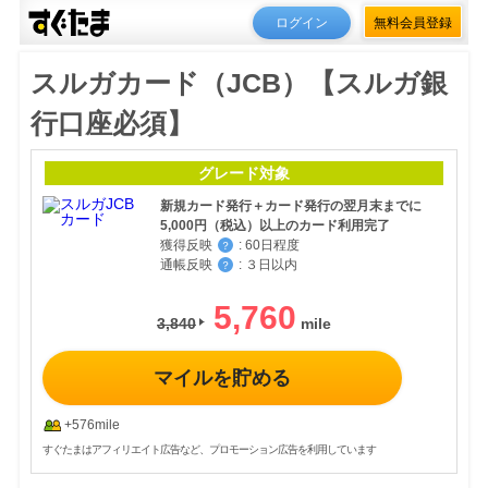
ログイン
無料会員登録
スルガカード（JCB）【スルガ銀
行口座必須】
グレード対象
新規カード発行＋カード発行の翌月末までに
5,000円（税込）以上のカード利用完了
獲得反映
:
60日程度
？
通帳反映
:
３日以内
？
5,760
3,840
マイルを貯める
+576mile
すぐたまはアフィリエイト広告など、プロモーション広告を利用しています