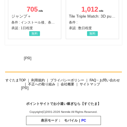
705
1,012
ジャンプ＋
Tile Triple Match: 3D puzzle
条件 : インストール後、条件達成
条件 :
承認 : 1日程度
承認 : 数日程度
無料
無料
[PR]
すぐたまTOP
利用規約
プライバシーポリシー
FAQ・お問い合わせ
不正への取り組み
会社概要
サイトマップ
[PR]
ポイントサイトでお小遣い稼ぎなら【すぐたま】
Copyright(C)2001-2026 Netmile All Rights Reserved.
表示モード：
モバイル
|
PC