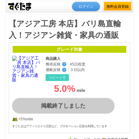
ログイン
無料会員登録
【アジア工房 本店】バリ島直輸
入！アジアン雑貨・家具の通販
グレード対象
商品購入
獲得反映
:
45日程度
？
通帳反映
:
３日以内
？
リピート可
5.0
%
掲載終了しました
+5%mile
すぐたまはアフィリエイト広告など、プロモーション広告を利用しています