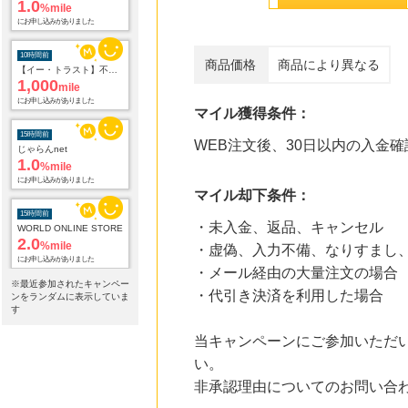
1.0
%mile
にお申し込みがありました
10時間前
商品価格
商品により異なる
【イー・トラスト】不動産投資アンケート
1,000
mile
にお申し込みがありました
マイル獲得条件：
15時間前
WEB注文後、30日以内の入金確
じゃらんnet
1.0
%mile
にお申し込みがありました
マイル却下条件：
15時間前
・未入金、返品、キャンセル
WORLD ONLINE STORE
2.0
%mile
・虚偽、入力不備、なりすまし
にお申し込みがありました
・メール経由の大量注文の場合
※最近参加されたキャンペー
・代引き決済を利用した場合
15時間前
ンをランダムに表示していま
Yahoo!ショッピング
す
2.0
%mile
当キャンペーンにご参加いただ
にお申し込みがありました
い。
15時間前
非承認理由についてのお問い合
【食べログ】飲食店ネット予約
80
mile