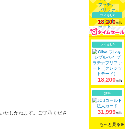
マイルUP
18,200
mile
詳細
マイルUP
18,200
mile
詳細
無料
31,999
いたしかねます。ご了承くださ
mile
もっと見る