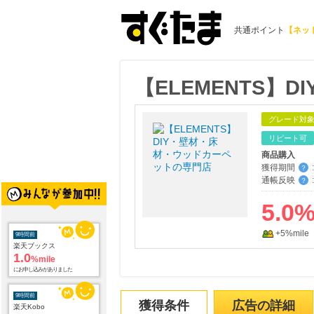
共通ポイント
【ネッ
【ELEMENTS
グレード対
リピート可
商品購入
獲得期間
:
？
通帳反映
:
？
5.0
+5%mile
9時間前
楽天ブックス
1.0
%mile
にお申し込みがありました
9時間前
獲得条件
広告の詳細
楽天Kobo