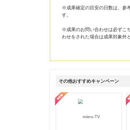
にお申し込みがありました
※成果確定の目安の日数は、参
19時間前
す。
Ｏｉｓｉｘ（おいしっくす）
1.0
%mile
にお申し込みがありました
※成果のお問い合わせは必ずこ
わせをされた場合は成果対象外
20時間前
ニッセン
1.0
%mile
にお申し込みがありました
9時間前
楽天市場
2.0
%mile
にお申し込みがありました
その他おすすめキャンペーン
ni】妊活期のための葉酸サプリ
【LOJEL公式サイト】スーツケース・バッグ
【ロデオドライブ】創業70