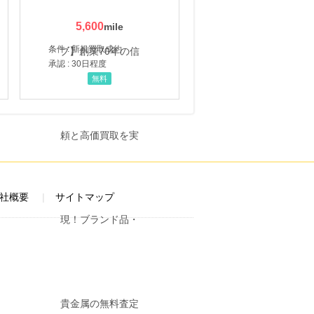
5,600
条件 : 新規買取成約
承認 : 30日程度
無料
社概要
サイトマップ