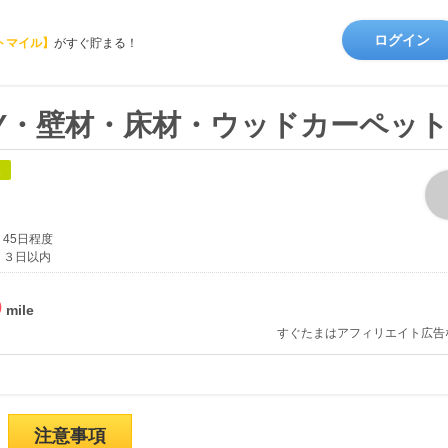
ログイン
トマイル】
がすぐ貯まる！
】DIY・壁材・床材・ウッドカーペッ
象
45日程度
３日以内
%
すぐたまはアフィリエイト広告
注意事項