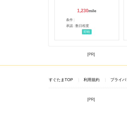
1,230
条件 :
承認 : 数日程度
即時
[PR]
すぐたまTOP
利用規約
プライバ
[PR]