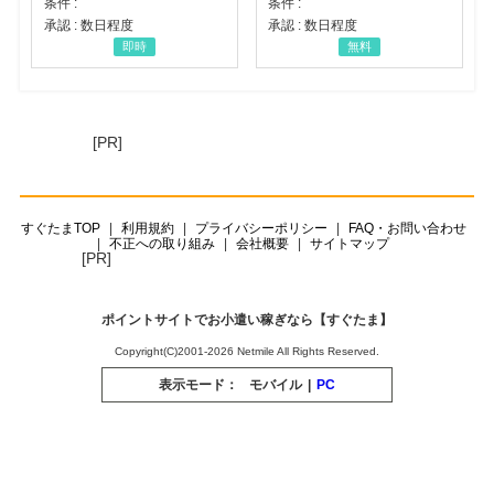
条件 :
条件 :
承認 : 数日程度
承認 : 数日程度
即時
無料
[PR]
すぐたまTOP
利用規約
プライバシーポリシー
FAQ・お問い合わせ
不正への取り組み
会社概要
サイトマップ
[PR]
ポイントサイトでお小遣い稼ぎなら【すぐたま】
Copyright(C)2001-2026 Netmile All Rights Reserved.
表示モード：
モバイル
|
PC