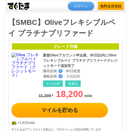
ログイン
無料会員登録
【SMBC】Oliveフレキシブルペ
イ プラチナプリファード
グレード対象
新規Oliveアカウント申込後、90日以内にOlive
フレキシブルペイ プラチナプリファードクレジ
ットモード追加完了
獲得反映
:
90日程度
？
通帳反映
:
３日以内
？
マイルUP
高還元
18,200
11,200
マイルを貯める
+1,820mile
すぐたまはアフィリエイト広告など、プロモーション広告を利用しています