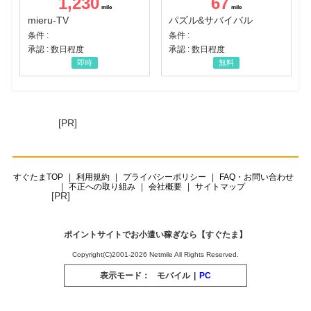
1,230
67
mieru-TV
パズル&サバイバル
条件 :
条件 :
承認 : 数日程度
承認 : 数日程度
即時
無料
[PR]
すぐたまTOP
利用規約
プライバシーポリシー
FAQ・お問い合わせ
不正への取り組み
会社概要
サイトマップ
[PR]
ポイントサイトでお小遣い稼ぎなら【すぐたま】
Copyright(C)2001-2026 Netmile All Rights Reserved.
表示モード：
モバイル
|
PC