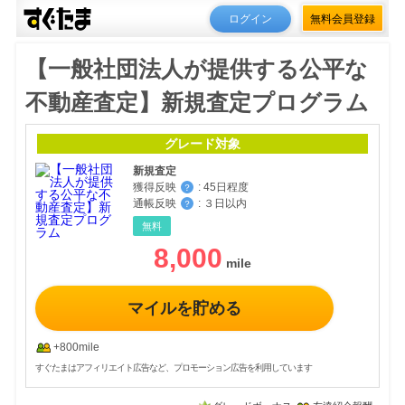
ログイン
無料会員登録
【一般社団法人が提供する公平な
不動産査定】新規査定プログラム
グレード対象
新規査定
獲得反映
:
45日程度
？
通帳反映
:
３日以内
？
無料
8,000
マイルを貯める
+800mile
すぐたまはアフィリエイト広告など、プロモーション広告を利用しています