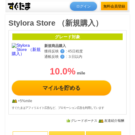
ログイン
無料会員登録
Stylora Store （新規購入）
グレード対象
新規商品購入
獲得反映
:
45日程度
？
通帳反映
:
３日以内
？
10.0
%
マイルを貯める
+5%mile
すぐたまはアフィリエイト広告など、プロモーション広告を利用しています
グレードボーナス
友達紹介報酬