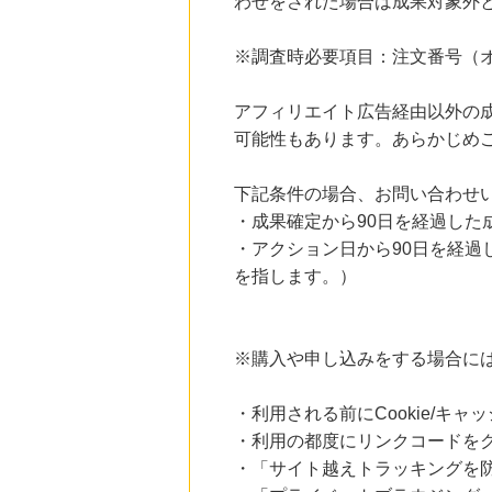
わせをされた場合は成果対象外
13時間前
ブックオフオンライン販売
3.0
%mile
※調査時必要項目：注文番号（オ
にお申し込みがありました
22時間前
アフィリエイト広告経由以外の
楽天ぐるなびネット予約
80
mile
可能性もあります。あらかじめ
にお申し込みがありました
下記条件の場合、お問い合わせ
4時間前
楽天市場
・成果確定から90日を経過した
2.0
%mile
・アクション日から90日を経
にお申し込みがありました
を指します。）
4時間前
楽天ブックス
1.0
%mile
にお申し込みがありました
※購入や申し込みをする場合に
・利用される前にCookie/キ
・利用の都度にリンクコードを
・「サイト越えトラッキングを防ぐ