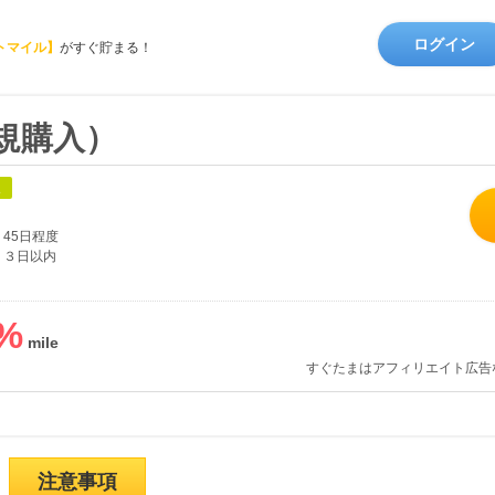
ログイン
トマイル】
がすぐ貯まる！
（新規購入）
象
45日程度
３日以内
%
すぐたまはアフィリエイト広告
注意事項