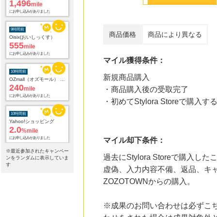
9時間前
Oisix(おいしっくす）
555
mile
にお申し込みがありました
商品価格
商品により異なる
10時間前
OZmall（オズモール） グルメ予約
マイル獲得条件：
240
mile
にお申し込みがありました
新規商品購入
・商品購入後の受取完了
10時間前
Yahoo!ショッピング
・初めてStylora Storeで購
2.0
%mile
にお申し込みがありました
10時間前
マイル却下条件：
電子貸本Renta!
14.0
%mile
※最近参加されたキャンペー
過去にStylora Storeで購入
ンをランダムに表示していま
にお申し込みがありました
す
虚偽、入力内容不備、返品、キャン
10時間前
ZOZOTOWNからの購入。
Hotels.comホテル予約
3
mile
にお申し込みがありました
※成果のお問い合わせは必ずこ