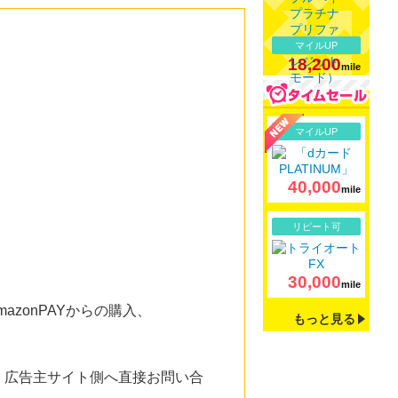
マイルUP
18,200
mile
詳細
マイルUP
40,000
mile
詳細
リピート可
30,000
mile
zonPAYからの購入、
もっと見る
。広告主サイト側へ直接お問い合