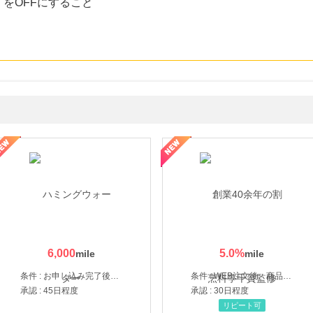
をOFFにすること
なし参道本店
SBI新生銀行「口座開設」
6,000
5.0
%
条件 : お申し込み完了後、決済登録完了と1ヶ月以内のサーバー初回設置。
条件 : WEB注文後、商品受け取り+入金確認時点
承認 : 45日程度
承認 : 30日程度
リピート可