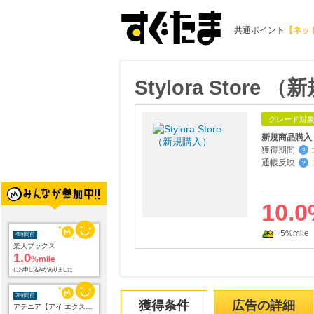
共通ポイント
【ネッ
Stylora Store 
グレード対
新規商品購入
獲得期間
:
？
通帳反映
:
？
10.0
4時間前
楽天ブックス
1.0
%mile
+5%mile
にお申し込みがありました
7時間前
アテニア【アイ エクストラ セラム セット】
1,496
mile
にお申し込みがありました
獲得条件
広告の詳細