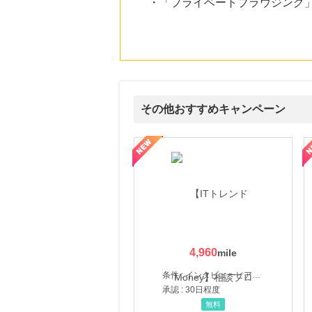
・「プライベートブラウジング」
その他おすすめキャンペーン
ウォーター【販売代理店】
創業40余年の割烹料亭千賀監修【おせちの千賀屋】おもて
4,960
条件 : インタビューヒアリング完了
承認 : 30日程度
無料