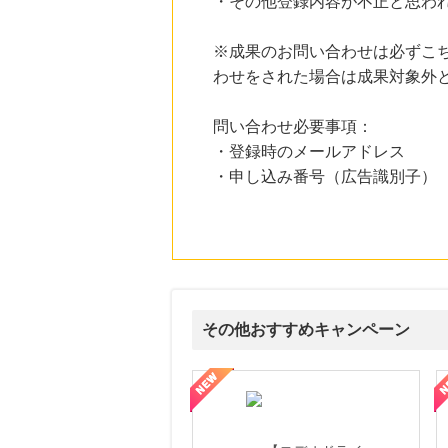
・その他登録内容が不正と思わ
21時間前
楽天Kobo
※成果のお問い合わせは必ずこ
1.0
%mile
わせをされた場合は成果対象外
にお申し込みがありました
21時間前
問い合わせ必要事項：
楽天市場
2.0
・登録時のメールアドレス
%mile
にお申し込みがありました
・申し込み番号（広告識別子）
3時間前
Qoo10
3.0
%mile
にお申し込みがありました
3時間前
じゃらんnet
1.0
%mile
その他おすすめキャンペーン
にお申し込みがありました
属の無料査定
を美しくをテーマにした商品で女性の美を応援しています
【ITトレンドMoney】相談プロモーション
ハ