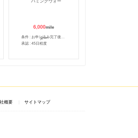
6,000
条件 : お申し込み完了後、決済登録完了と1ヶ月以内のサーバー初回設置。
承認 : 45日程度
社概要
サイトマップ