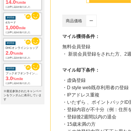
にお申し込みがありました
3時間前
dカード
商品価格
ー
1,000
mile
にお申し込みがありました
マイル獲得条件：
3時間前
DHCオンラインショップ
無料会員登録
2.0
%mile
・ 新規会員登録をされた方、2
にお申し込みがありました
6時間前
ブックオフオンライン販売
マイル却下条件：
3.0
%mile
にお申し込みがありました
・虚偽登録
・D style web既存利用者の
13時間前
※最近参加されたキャンペー
e87.com(千趣会イイハナ)
・IPアドレス重複
ンをランダムに表示していま
3.0
%mile
す
・いたずら 、ポイントバックID
にお申し込みがありました
・登録内容が不十分（例：住所
21時間前
・登録後2週間以内の退会
楽天ブックス
1.0
・15歳未満の方
%mile
にお申し込みがありました