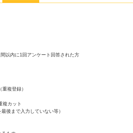
週間以内に1回アンケート回答された方
登録（重複登録）
重複カット
を最後まで入力していない等）