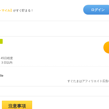
ログイン
トマイル】
がすぐ貯まる！
象
45日程度
３日以内
すぐたまはアフィリエイト広告
注意事項