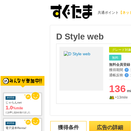
共通ポイント
【ネッ
D Style web
グレード対
無料
無料会員登録
獲得期間
:
？
通帳反映
:
？
136
3時間前
+13mile
じゃらんnet
1.0
%mile
にお申し込みがありました
3時間前
電子貸本Renta!
獲得条件
広告の詳細
14.0
%mile