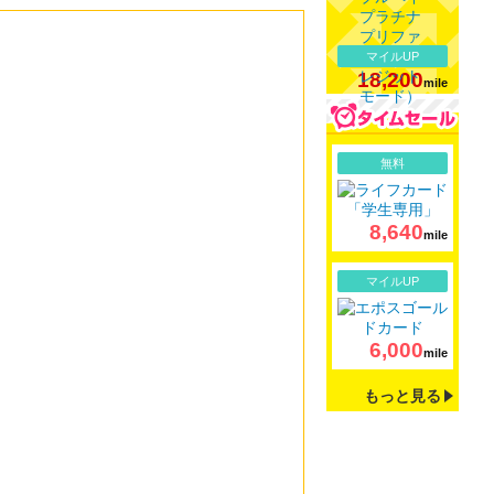
マイルUP
18,200
mile
詳細
無料
8,640
mile
詳細
マイルUP
6,000
mile
もっと見る