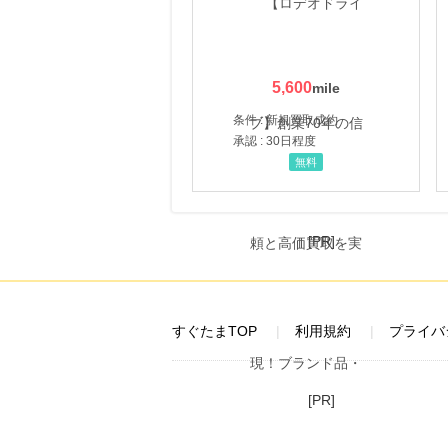
5,600
条件 : 新規買取成約
承認 : 30日程度
無料
[PR]
すぐたまTOP
利用規約
プライバ
[PR]